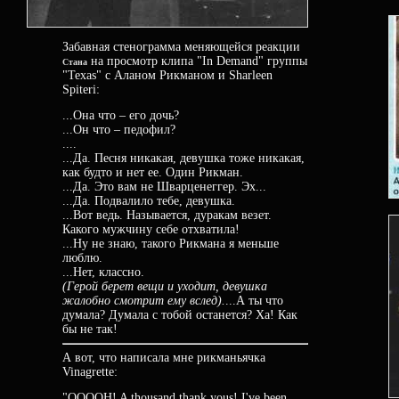
Забавная стенограмма меняющейся реакции
на просмотр клипа "In Demand" группы
Стана
"Texas" c Аланом Рикманом и Sharleen
Spiteri:
...Она что – его дочь?
...Он что – педофил?
....
...Да. Песня никакая, девушка тоже никакая,
как будто и нет ее. Один Рикман.
...Да. Это вам не Шварценеггер. Эх...
...Да. Подвалило тебе, девушка.
...Вот ведь. Называется, дуракам везет.
Какого мужчину себе отхватила!
...Ну не знаю, такого Рикмана я меньше
люблю.
...Нет, классно.
(Герой берет вещи и уходит, девушка
жалобно смотрит ему вслед).
...А ты что
думала? Думала с тобой останется? Ха! Как
бы не так!
А вот, что написала мне рикманьячка
Vinagrette:
"OOOOH! A thousand thank yous! I've been