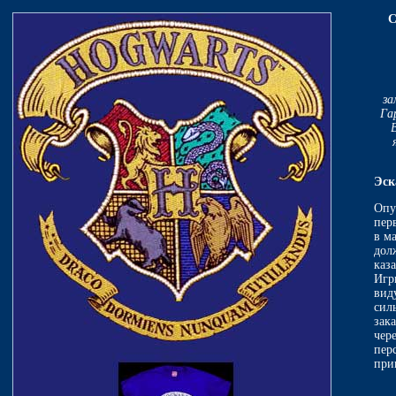
С
за
Га
Эск
Опу
пер
в м
дол
каз
Игр
вид
сил
зак
чер
пер
при