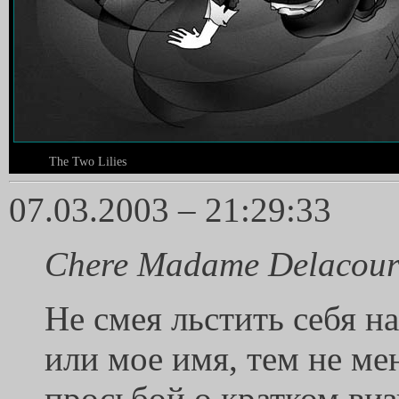
The Two Lilies
07.03.2003 – 21:29:33
Chere Madame Delacour
Не смея льстить себя н
или мое имя, тем не ме
просьбой о кратком виз