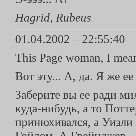
Hagrid, Rubeus
01.04.2002 – 22:55:40
This Page woman, I mea
Вот эту... А, да. Я же е
Заберите вы ее ради м
куда-нибудь, а то Потт
принюхивался, а Уизли 
Гойлом. А Грейнджер...