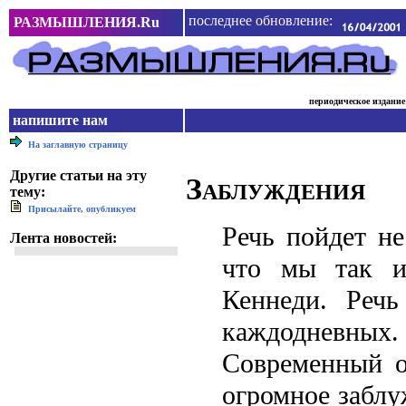
последнее обновление:
РАЗМЫШЛЕНИЯ.Ru
периодическое издание
напишите нам
На заглавную страницу
Другие статьи на эту
Заблуждения
тему:
Присылайте, опубликуем
Речь пойдет не
Лента новостей:
что мы так и
Кеннеди. Реч
каждодневных.
Современный об
огромное заблу