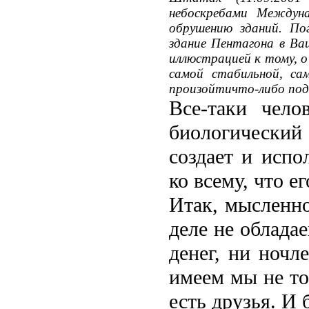
небоскребами Междун
обрушению зданий. По
здание Пентагона в Ва
иллюстрацией к тому, о
самой стабильной, са
произойтичто-либо подо
Все-таки чело
биологический
создает и испо
ко всему, что е
Итак, мысленно
деле не облада
денег, ни ночл
имеем мы не то
есть друзья. И 