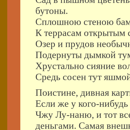
бутоны.
Сплошною стеною бамб
К террасам открытым с
Озер и прудов необыч
Подернуты дымкой ту
Хрустально сияние во
Средь сосен тут яшмой
Поистине, дивная карт
Если же у кого-нибудь 
Чжу Лу-наню, и тот вс
деньгами. Самая внешн