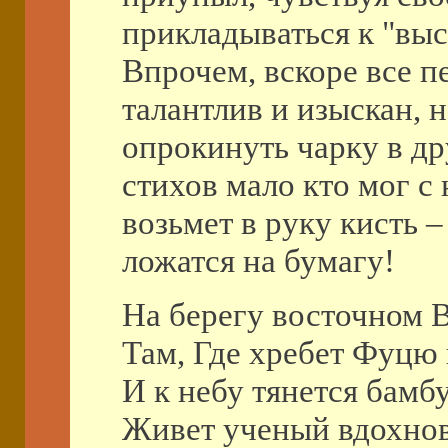
прикладываться к "вы
Впрочем, вскоре все п
талантлив и изыскан, н
опрокинуть чарку в др
стихов мало кто мог с 
возьмет в руку кисть –
ложатся на бумагу!
На берегу восточном В
Там, Где хребет Фуцю
И к небу тянется бамбу
Живет ученый вдохно