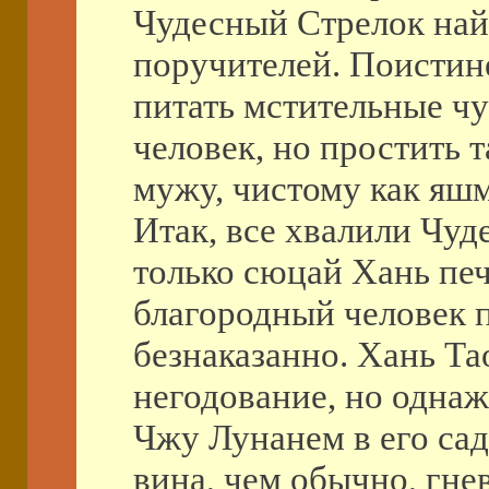
Чудесный Стрелок найд
поручителей. Поистине
питать мстительные ч
человек, но простить 
мужу, чистому как яш
Итак, все хвалили Чуд
только сюцай Хань печ
благородный человек п
безнаказанно. Хань Та
негодование, но однаж
Чжу Лунанем в его сад
вина, чем обычно, гнев