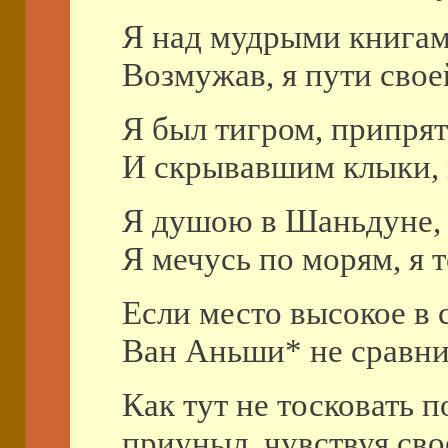
Я над мудрыми книгам
Возмужав, я пути свое
Я был тигром, припрят
И скрывавшим клыки, 
Я душою в Шаньдуне, а
Я мечусь по морям, я т
Если место высокое в с
Ван Аньши* не сравни
Как тут не тосковать п
приуныл, чувствуя сво