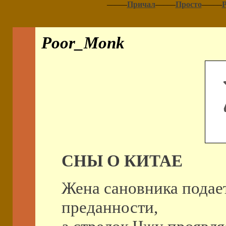
–––––
Причал
–––––
Просто
–––––
Poor_Monk
СНЫ О КИТАЕ
Жена сановника подае
преданности,