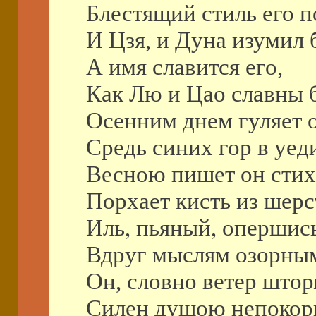
Блестящий стиль его п
И Цзя, и Дуна изумил 
А имя славится его,
Как Лю и Цао славны 
Осенним днем гуляет 
Средь синих гор в уед
Весною пишет он стих
Порхает кисть из шерс
Иль, пьяный, опершись
Вдруг мыслям озорным
Он, словно ветер штор
Силен душою непокор