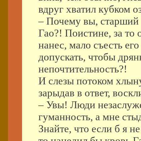
вдруг хватил кубком о
– Почему вы, старший 
Гао?! Поистине, за то 
нанес, мало съесть ег
допускать, чтобы дря
непочтительность?!
И слезы потоком хлынул
зарыдав в ответ, воскл
– Увы! Люди незаслуже
гуманность, а мне стыд
Знайте, что если б я н
то нацедил бы кровь Г