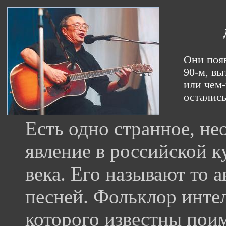
Они появ
90-м, в
или чем-
остались
Есть одно странное, н
явление в российской к
века. Его называют то а
песней. Фольклор инте
которого известны пои