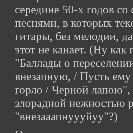
середине 50-х годов со
песнями, в которых тек
гитары, без мелодии, д
этот не канает. (Ну как
"Баллады о переселени
внезапную, / Пусть ему
горло / Черной лапою",
злорадной нежностью р
"внезааапнуууйуу"?)