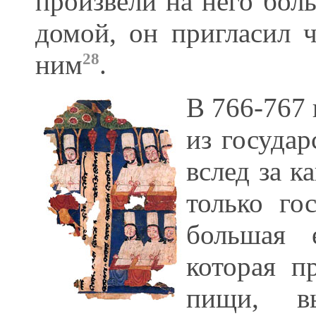
произвели на него бол
домой, он пригласил ч
ним
.
28
В 766-767 
из государ
вслед за к
только го
большая 
которая п
пищи, вы