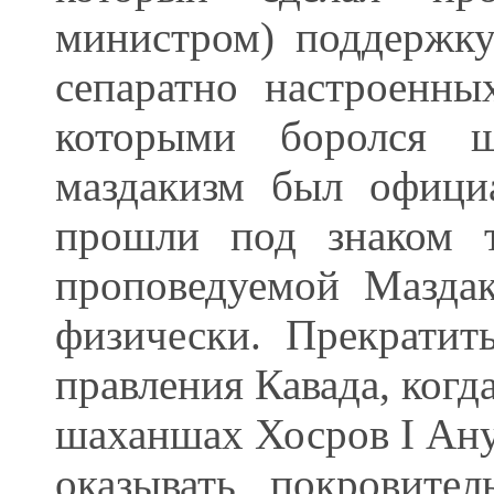
министром) поддержку
сепаратно настроенны
которыми боролся ш
маздакизм был офици
прошли под знаком т
проповедуемой Мазда
физически. Прекратит
правления Кавада, когд
шаханшах Хосров I Ану
оказывать покровите