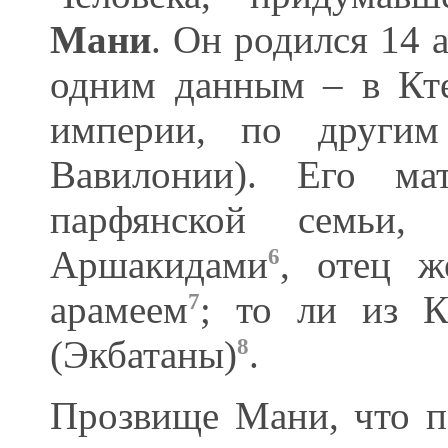
Мани
. Он родился 14 
одним данным – в Кте
империи, по други
Вавилонии). Его ма
парфянской семьи,
Аршакидами
, отец ж
6
арамеем
; то ли из К
7
(Экбатаны)
.
8
Прозвище Мани, что по