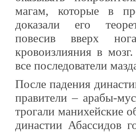
магам, которые в пр
доказали его теорет
повесив вверх но
кровоизлияния в мозг
все последователи мазд
После падения династии
правители – арабы-мус
трогали манихейские о
династии Абассидов г