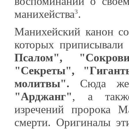
воспоминаний о своем
манихейства
.
3
Манихейский канон сос
которых приписывали 
Псалом", "Сокров
"Секреты", "Гиган
молитвы".
Сюда же
"Арджанг"
, а та
изречений пророка М
смерти. Оригиналы эт