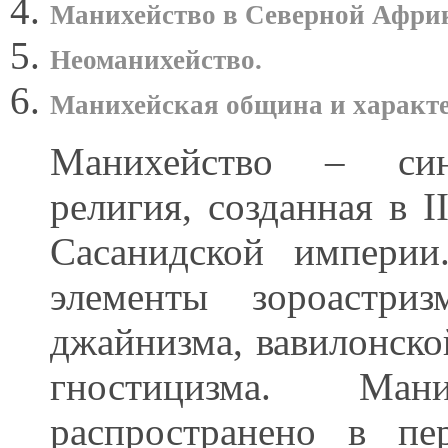
Манихейство в Северной Африк
Неоманихейство.
Манихейская община и характе
Манихейство – синк
религия, созданная в I
Сасанидской империи
элементы зороастриз
джайнизма, вавилонско
гностицизма. Ма
распространено в пе