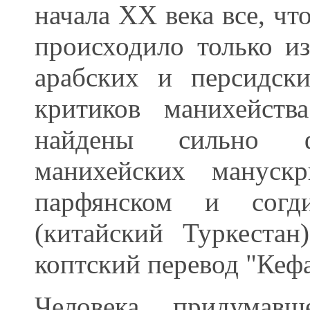
начала XX века все, чт
происходило только и
арабских и персидск
критиков манихейст
найдены сильно фр
манихейских манускр
парфянском и согд
(китайский Туркеста
коптский перевод "Кеф
Человека, придумавш