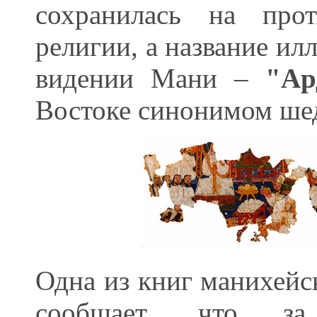
сохранилась на про
религии, а название ил
видении Мани –
"Ар
Востоке синонимом ше
Одна из книг манихейс
сообщает, что за