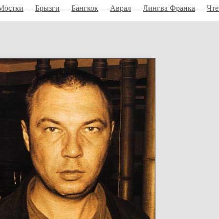
Мостки
—
Брызги
—
Бангкок
—
Аврал
—
Лингва Франка
—
Чте