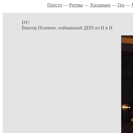
Просто
—
Ритмы
—
Хиханьки
—
Гео
—
DV
:
Виктор Пелевин, пойманный ДПП из Н в Н