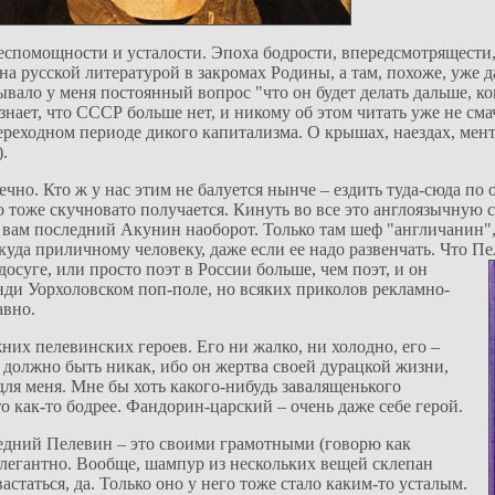
еспомощности и усталости. Эпоха бодрости, впередсмотрящести
ена русской литературой в закромах Родины, а там, похоже, уже 
ало у меня постоянный вопрос "что он будет делать дальше, ког
знает, что СССР больше нет, и никому об этом читать уже не см
переходном периоде дикого капитализма. О крышах, наездах, мен
.
ечно. Кто ж у нас этим не балуется нынче – ездить туда-сюда по
 тоже скучновато получается. Кинуть во все это англоязычную 
вам последний Акунин наоборот. Только там шеф "англичанин", 
куда приличному человеку, даже если ее надо развенчать. Что П
 досуге, или просто
поэт в России больше, чем поэт, и он
Энди Уорхоловском поп-поле, но всяких приколов рекламно-
авно.
их пелевинских героев. Его ни жалко, ни холодно, его –
е должно быть никак, ибо он жертва своей дурацкой жизни,
для меня. Мне бы хоть какого-нибудь завалященького
то как-то бодрее. Фандорин-царский – очень даже себе герой.
едний Пелевин – это своими грамотными (говорю как
легантно. Вообще, шампур из нескольких вещей склепан
статься, да. Только оно у него тоже стало каким-то усталым.