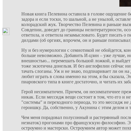
Новая книга Пелевина оставила в голове ощущение б
задора и если тоски, то шальной, а не унылой, оставл
колорадский жук. Творчество Пелевина и раньше вызыв
Совдепии, доведет до границы нелитературности, осо
ответила, и ответила незамысловато. Будет писать о 
дилдами (об оргиях, впрочем, он и раньше пописывал)
Ну и без нумерологии с семиотикой не обойдется, кон
больше невозможно. Добавить И-цзин – уже лучше, но
внешностью... перемешать большой ложкой, и выйдет 
тоже экзотична донельзя. И без англофилии сейчас ни
тачать слоганы. Уж и не знаю, подпиаривает ли он на
любит играть в слова именно на этом, я бы сказала, 
пиаровского типа в книге достаточно, и читать их заб
Герой несимпатичен. Причем, он несимпатичнее прежн
никак. Если мессидж вещи состоит в том, что его и н
"системы" и переходного периода, то это мессидж не 
героишку. Да, собственно, у Акунина с этим делом и 
Чем меня порадовал полусонный и растерянный посл
незнаток) прогонами про французскую философию. Э
остроумно и мастерски. Остроумием автор может похва