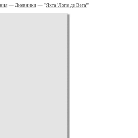
ния
—
Дневники
— "
Яхта 'Лопе де Вега'
"