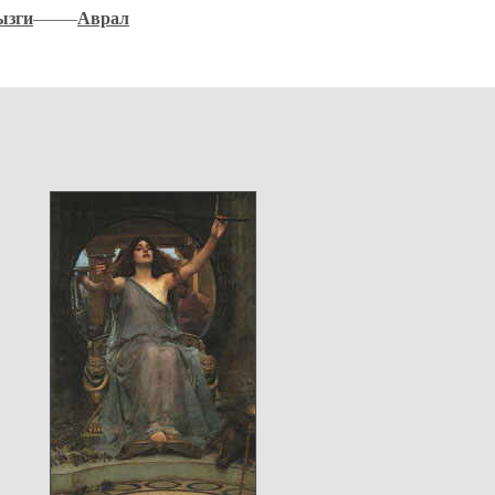
ызги
–––––
Аврал