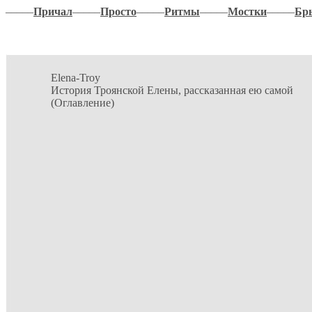
–––––
Причал
–––––
Просто
–––––
Ритмы
–––––
Мостки
–––––
Бр
Elena-Troy
История Троянской Елены, рассказанная ею самой
(Оглавление)