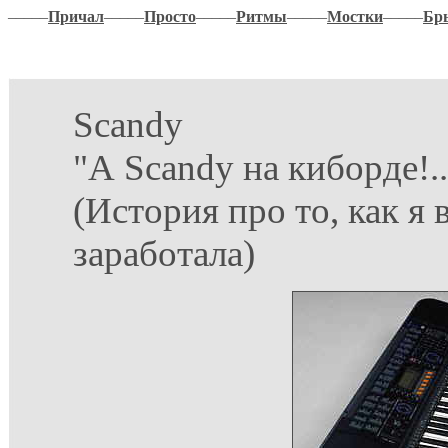
–––––
Причал
–––––
Просто
–––––
Ритмы
–––––
Мостки
–––––
Бр
Scandy
"А Scandy на киборде!..
(История про то, как я
заработала)