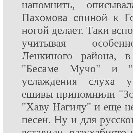
напомнить, описыв
Пахомова спиной к Г
ногой делает. Таки всп
учитывая особенн
Ленкиного района, в
"Бесаме Мучо" и "
услаждения слуха у
ешивы припомнили "Зо
"Хаву Нагилу" и еще н
песен. Ну и для русск
вставили разухабисто-