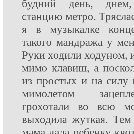
будний день, днем
станцию метро. Тряслас
я в музыкалке конце
такого мандража у мен
Руки ходили ходуном, и
мимо клавиш, а поско
из простых и на силу 
мимолетом зацеп
грохотали во всю м
выходила жуткая. Тем 
мама дала ребенку квот