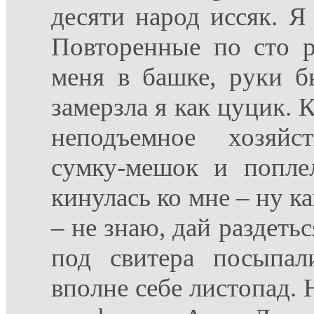
десяти народ иссяк. Я
Повторенные по сто р
меня в башке, руки б
замерзла я как цуцик. К
неподъемное хозяй
сумку-мешок и попле
кинулась ко мне – ну ка
– не знаю, дай раздетьс
под свитера посыпал
вполне себе листопад. Н