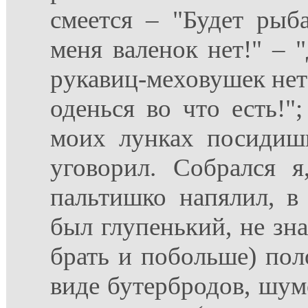
смеется – "Будет рыб
меня валенок нет!" – "
рукавиц-меховушек нет!
оденься во что есть!";
моих лунках посидишь
уговорил. Собрался я
пальтишко напялил, в
был глупенький, не зна
брать и побольше) по
виде бутербродов, шумо