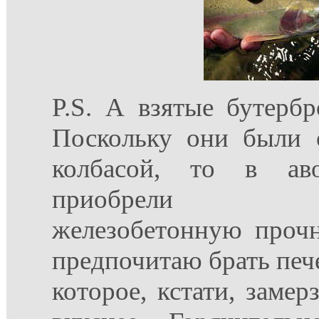
P.S. А взятые бутерб
Поскольку они были 
колбасой, то в ав
приобрели не
железобетонную прочн
предпочитаю брать пече
которое, кстати, замер