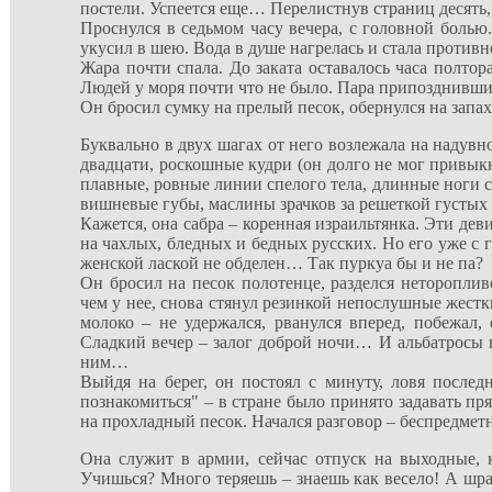
постели. Успеется еще… Перелистнув страниц десять, 
Проснулся в седьмом часу вечера, с головной болью
укусил в шею. Вода в д
у
ше нагрелась и стала противно
Жара почти спала. До заката оставалось часа полто
Людей у моря почти что не было. Пара припозднивш
Он бросил сумку на прелый песок, обернулся на запа
Буквально в двух шагах от него возлежала на надув
двадцати, роскошные кудри (он долго не мог привыкн
плавные, ровные линии спелого тела, длинные ноги с
вишневые губы, маслины зрачков за решеткой густых 
Кажется, она сабра – коренная израильтянка. Эти де
на чахлых, бледных и бедных русских. Но его уже с г
женской лаской не обделен… Так пуркуа бы и не па?
Он бросил на песок полотенце, разделся неторопли
чем у нее, снова стянул резинкой непослушные жестки
молоко – не удержался, рванулся вперед, побежал
Сладкий вечер – залог доброй ночи… И альбатросы на
ним…
Выйдя на берег, он постоял с минуту, ловя послед
познакомиться" – в стране было принято задавать пр
на прохладный песок. Начался разговор – беспредмет
Она служит в армии, сейчас отпуск на выходные, 
Учишься? Много теряешь – знаешь как весело! А шрам