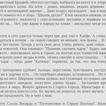
местный Бродвей, обогнул пустырь, выбрался на шоссе и в очере
еврейского шума. На всем – домах, машинах, редких деревьях 
щей в антикварной лавочке… Даже воздух прохладнее – как в под
о помнил его в лицо: "Шалом, руски!" Хлеб оказался свежим, н
 огромного эвкалипта с серо-зелеными листьями и корявым п
то ли… Нет, уже жарко и народу на пляже – апельсину негде у
зти в сеть удастся только через три дня, уже в Хайфе. А слова
деться в почерк – он порой говорит не меньше, чем буквы… В 
 без писем. Теперь у всех свои дела, учеба, работа, даже семь
новостей. Они означают: "Помним, скучаем, ждем." Ладно, завтр
ста – невозможно жить в стране, не впитав всех тонкостей язык
ельную поют звезды в небе, облака смотрят в окна свысока…" 
одов – тогда даже "Катюшу" перевели, да так, что она тепе
ез тренировки грубеют пальцы, перестаешь чувствовать инстру
песня в задумке есть… Он перебирал аккорды, вслушивался… Не т
ляд на него. Широкие спины холмов, выступающие из тумана, ш
ветущего миндаля, лоскутное одеяло базара… Застывшее вр
того в миру. Живую древность Старого Города. Монастыри и 
я шелуха вместо сути. Не звучит, не ложится, не хочет звучать.
не продохнуть. Ну и черт с ним.
сету Силли Визарда и "Путешествие в Страну Востока". Вкл