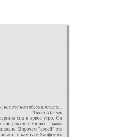
, как же нам здесь тяжело…
Тикки Шельен
 перины сна в яркое утро. Он
х абстрактных узорах – мама
спальне. Впрочем "своей" эта
 он жил в кампусе Хайфского