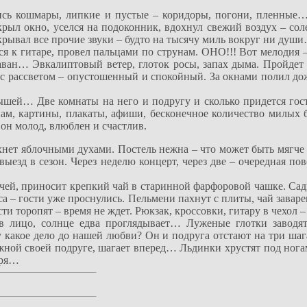
лись кошмары, липкие и пустые – коридоры, погони, пленные
ткрыл окно, уселся на подоконник, вдохнул свежий воздух – с
екрывал все прочие звуки – будто на тысячу миль вокруг ни душ
лся к гитаре, провел пальцами по струнам. ОНО!!! Вот мелоди
араван… Эвкалиптовый ветер, глоток росы, запах дыма. Пройде
с рассветом – опустошенный и спокойный. За окнами полил дож
ышей… Две комнаты на него и подругу и сколько придется гост
ам, картины, плакаты, афиши, бесконечное количество милых б
 он молод, влюблен и счастлив.
хнет яблочными духами. Постель нежна – что может быть мягче
ыезд в сезон. Через неделю концерт, через две – очередная по
учей, приносит крепкий чай в старинной фарфоровой чашке. Сади
а – гости уже проснулись. Пельмени пахнут с плиты, чай заварен
и торопят – время не ждет. Рюкзак, кроссовки, гитару в чехол –
в лицо, солнце едва проглядывает… Луженые глотки заводят
у какое дело до нашей любви? Он и подруга отстают на три ша
жной своей подруге, шагает вперед… Льдинки хрустят под нога
бря…