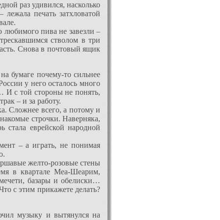
дной раз удивился, насколько
– лежала печать затхловатой
вале.
о любимого пива не завезли –
отрескавшимся стволом в три
пасть. Снова в почтовый ящик
 на бумаге почему-то сильнее
России у него осталось много
и… И с той стороны не понять,
ак – и за работу.
а. Сложнее всего, а потому и
Знакомые строчки. Наверняка,
рь стала еврейской народной
мент – а играть, не понимая
о.
ершавые желто-розовые стены
емя в квартале Меа-Шеарим,
мечети, базары и обелиски…
 Что с этим прикажете делать?
ючил музыку и вытянулся на