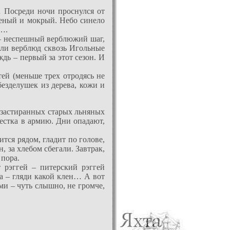
… Посреди ночи проснулся от
оленый и мокрый. Небо синело
и….
я – неспешный верблюжий шаг,
т ли верблюд сквозь Игольные
дь – первый за этот сезон. И
ей (меньше трех отродясь не
езделушек из дерева, кожи и
 застиранных старых льняных
вестка в армию. Дни опадают,
тся рядом, гладит по голове,
, за хлебом сбегали. Завтрак,
 пора.
 рэггей – питерский рэггей
га – гляди какой клен… А вот
ми – чуть слышно, не громче,