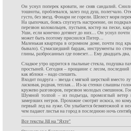
Он уснул поперек кровати, не сняв сандалий. Сни
тошноты, проблевался, залез под душ, полегчало. О
густо, без звезд. Фонари не горели. Шелест моря пер
На цыпочках, боясь спугнуть настроение, он подкра
перезвон колокольцев, пустыня, костер на песке, к
Уши, если конечно дотянет до них… Он уснул почти 
может быть поэтому приснился Питер…
Маленькая квартира в огромном доме, почти под кр
бывало). Сумасшедший бардак, инструменты по стен
глины, разбросанных где повезет… Ему двадцать два,
Сладкое утро щурится в пыльные стекла, подушка па
простыней. Сегодня – прощание с лесом, последний в
как яблоки – надо спешить.
Входит подруга – звезда с мягкой шерсткой вместо л
ласковая, родная, теплая… Из-за стенки слышны голос
кружево разговоров, перезвон молодых смешинок. Гост
Шумной толпой – из подъезда, промозглый ветер 
замерзших негров. Прохожие смотрят искоса, но ком
первый лед на луже. Он улыбается безмятежной и не
чем падают листья на город в последнюю ночь сентя
Все тексты Jill на "Яхте"