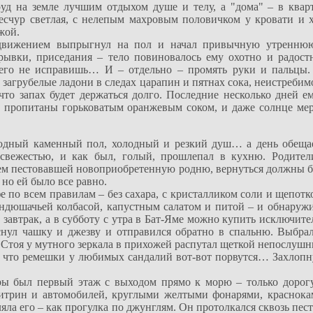
уд на земле лучшим отдыхом душе и телу, а "дома" – в квар
ересчур светлая, с нелепым махровым половичком у кровати 
жой.
м движением выпрыгнул на пол и начал привычную утреннюю
вки, приседания – тело повиновалось ему охотно и радостно
чего не исправишь… И – отдельно – промять руки и пальцы. 
 загрубелые ладони в следах царапин и пятнах сока, неистреби
то запах будет держаться долго. Последние несколько дней ем
зь пропитаны горьковатым оранжевым соком, и даже солнце м
олодный каменный пол, холодный и резкий душ… а день обеща
свежестью, и как был, голый, прошлепал в кухню. Родител
ием пестовавшей новоприобретенную родню, вернуться должны б
 но ей было все равно.
 по всем правилам – без сахара, с кристалликом соли и щепотк
ндюшачьей колбасой, капустным салатом и питой – и обнаружил
е завтрак, а в субботу с утра в Бат-Яме можно купить исключит
снул чашку и джезву и отправился обратно в спальню. Выбра
 Стоя у мутного зеркала в прихожей распутал щеткой непослуш
м, что ремешки у любимых сандалий вот-вот порвутся… Захлопн
ы был первый этаж с выходом прямо к морю – только дорогу
итрин и автомобилей, круглыми желтыми фонарями, краснок
ла его – как прогулка по джунглям. Он протолкался сквозь пест