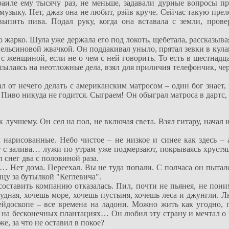
раиле ему тысячу раз, не меньше, задавали дурные вопросы п
узыку. Нет, джаз она не любит, рэйв круче. Сейчас такую преле
ыпить пива. Подал руку, когда она вставала с земли, прове
 жарко. Шула уже держала его под локоть, щебетала, рассказыва
апельсиновой жвачкой. Он поддакивал уныло, прятал зевки в кул
с женщиной, если не о чем с ней говорить. То есть в шестнад
сылаясь на неотложные дела, взял для приличия телефончик, че
л от нечего делать с американским матросом – один бог знает, 
Пиво никуда не годится. Сыграем! Он обыграл матроса в дартс
к лучшему. Он сел на пол, не включая света. Взял гитару, нача
нарисованные. Небо чистое – не низкое и синее как здесь – 
 с залива… лужи по утрам уже подмерзают, покрываясь хрустящ
 снег два с половиной раза.
к… Нет дома. Переехал. Вы не туда попали. С полчаса он пыталс
ицу за бутылкой "Кеглевича".
оставить компанию отказалась. Пил, почти не пьянея, не поним
чудная, хочешь море, хочешь пустыня, хочешь леса и джунгли. 
ейдоскопе – все времена на ладони. Можно жить как угодно, г
 на бесконечных плантациях… Он любил эту страну и мечтал о 
е, за что не оставил в покое?