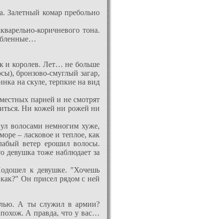
ка. Залетный комар пребольно
акварельно-коричневого тона.
любленные…
ек и королев. Лет… не больше
сы), бронзово-смуглый загар,
нка на скуле, терпкие на вид
 местных парней и не смотрят
виться. Ни кожей ни рожей ни
нул волосами немногим хуже,
море – ласковое и теплое, как
лабый ветер ерошил волосы.
то девушка тоже наблюдает за
 Подошел к девушке. "Хочешь
 как?" Он присел рядом с ней
делью. А ты служил в армии?
 похож. А правда, что у вас…