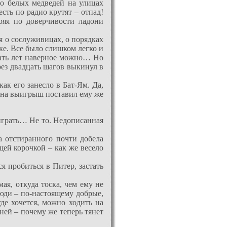
ро белых медведей на улицах
сть по радио крутят – отпад!
ряя по доверчивости ладони
я о сослуживицах, о порядках
аке. Все было слишком легко и
цать лет наверное можно… Но
рез двадцать шагов выкинул в
как его занесло в Бат-Ям. Да,
, на выигрыш поставил ему же
л играть… Не то. Недописанная
а отстиранного почти добела
ей корочкой – как же весело
я пробиться в Питер, застать
ая, откуда тоска, чем ему не
Люди – по-настоящему добрые,
де хочется, можно ходить на
ней – почему же теперь тянет