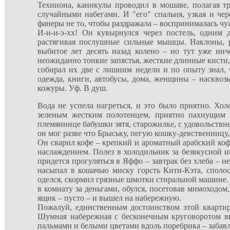
Техниона, каникулы проводил в мошаве, полагая тр
случайными набегами. И "его" спальня, узкая и ч
фанеры не то, чтобы раздражала – воспринималась чу
И-и-и-э-хх! Он кувырнулся через постель, одни
растягивая послушные сильные мышцы. Наклоны, ры
выбитое лет десять назад колено – но тут уже ни
неожиданно тонкие запястья, жесткие длинные кисти,
собирал их две с лишним недели и по опыту знал, ч
одежда, книги, автобусы, дома, женщины – наскво
кожуры. Уф. В душ.
Вода не успела нагреться, и это было приятно. Х
зеленым жестким полотенцем, приятно пахнущим 
племяннице бабушки зятя, старожилке, с удовольств
он мог разве что Брыську, пегую кошку-девственницу,
Он сварил кофе – крепкий и ароматный арабский кофе
наслаждением. Полез в холодильник за безвкусной и
придется прогуляться в Яффо – завтрак без хлеба – н
насыпал в кошачью миску горсть Кити-Кэта, споло
оделся, скормил грязные шмотки стиральной машине.
в комнату за деньгами, обулся, посетовав мимоходо
ящик – пусто – и вышел на набережную.
Пожалуй, единственным достоинством этой квартир
Шумная набережная с бесконечным круговоротом в
пальмами и белыми цветами вдоль поребрика – забавля