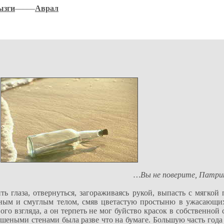
ызги
–––––
Аврал
…Вы не поверите, Патрик
ь глаза, отвернуться, загораживаясь рукой, выпасть с мягкой
инным и смуглым телом, смяв цветастую простыню в ужасающи
го взгляда, а он терпеть не мог буйство красок в собственной 
шеными стенами была разве что на бумаге. Большую часть года