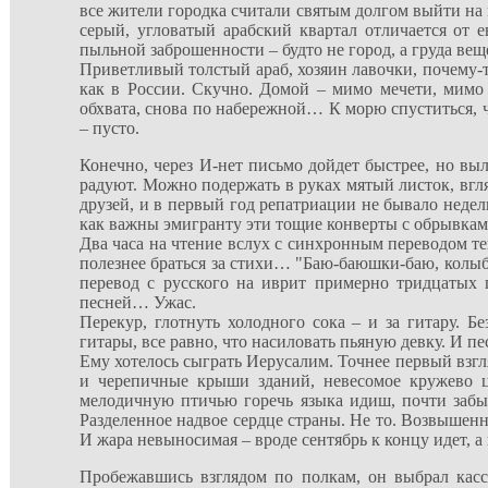
все жители городка считали святым долгом выйти на 
серый, угловатый арабский квартал отличается от 
пыльной заброшенности – будто не город, а груда ве
Приветливый толстый араб, хозяин лавочки, почему-т
как в России. Скучно. Домой – мимо мечети, мимо
обхвата, снова по набережной… К морю спуститься, ч
– пусто.
Конечно, через И-нет письмо дойдет быстрее, но выле
радуют. Можно подержать в руках мятый листок, вгля
друзей, и в первый год репатриации не бывало недели
как важны эмигранту эти тощие конверты с обрывками 
Два часа на чтение вслух с синхронным переводом тек
полезнее браться за стихи… "Баю-баюшки-баю, колыб
перевод с русского на иврит примерно тридцатых г
песней… Ужас.
Перекур, глотнуть холодного сока – и за гитару. Б
гитары, все равно, что насиловать пьяную девку. И 
Ему хотелось сыграть Иерусалим. Точнее первый взг
и черепичные крыши зданий, невесомое кружево ц
мелодичную птичью горечь языка идиш, почти забы
Разделенное надвое сердце страны. Не то. Возвышенна
И жара невыносимая – вроде сентябрь к концу идет, а 
Пробежавшись взглядом по полкам, он выбрал кас