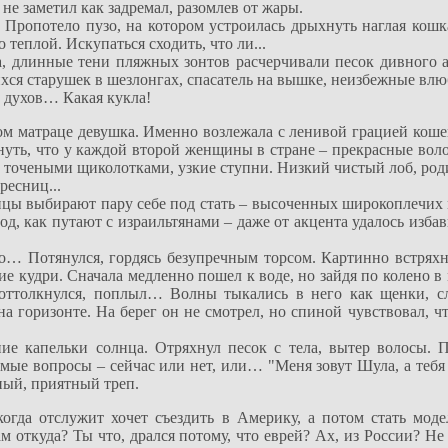
не заметил как задремал, разомлев от жары.
. Пропотело пузо, на котором устроилась дрыхнуть наглая кош
 теплой. Искупаться сходить, что ли...
ра, длинные тени пляжных зонтов расчерчивали песок дивного 
ихся старушек в шезлонгах, спасатель на вышке, неизбежные в
х духов… Какая кукла!
ном матраце девушка. Именно возлежала с ленивой грацией кош
уть, что у каждой второй женщины в стране – прекрасные воло
 точеными щиколотками, узкие ступни. Низкий чистый лоб, роди
ресниц...
вицы выбирают пару себе под стать – высоченных широкоплечих
од, как путают с израильтянами – даже от акцента удалось изба
во… Потянулся, гордясь безупречным торсом. Картинно встрях
е кудри. Сначала медленно пошел к воде, но зайдя по колено в 
, оттолкнулся, поплыл… Волны тыкались в него как щенки, с
 горизонте. На берег он не смотрел, но спиной чувствовал, ч
ние капельки солнца. Отряхнул песок с тела, вытер волосы.
ямые вопросы – сейчас или нет, или… "Меня зовут Шула, а тебя
ный, приятный треп.
когда oтслужит хочет съездить в Америку, а потом стать мо
 откуда? Ты что, дрался потому, что еврей? Ах, из России? Не