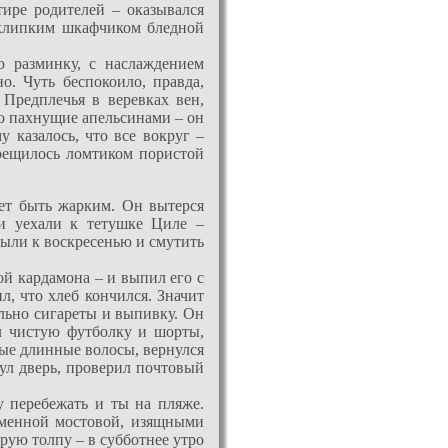
тире родителей – оказывался
и хлипким шкафчиком бледной
 разминку, с наслаждением
. Чуть беспокоило, правда,
Предплечья в веревках вен,
мо пахнущие апельсинами – он
у казалось, что все вокруг –
ерещилось ломтиком пористой
ет быть жарким. Он вытерся
и уехали к тетушке Циле –
ыли к воскресенью и смутить
ой кардамона – и выпил его с
, что хлеб кончился. Значит
ельно сигареты и выпивку. Он
л чистую футболку и шорты,
ные длинные волосы, вернулся
ул дверь, проверил почтовый
 перебежать и ты на пляже.
аменной мостовой, изящными
рую толпу – в субботнее утро