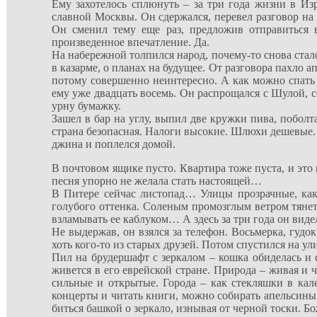
Ему захотелось сплюнуть – за три года жизни в Из
славной Москвы. Он сдержался, перевел разговор на м
Он сменил тему еще раз, предложив отправиться в
произведенное впечатление. Да.
На набережной толпился народ, почему-то снова стало
в казарме, о планах на будущее. От разговора пахло 
потому совершенно неинтересно. А как можно спать 
ему уже двадцать восемь. Он распрощался с Шулой, с
урну бумажку.
Зашел в бар на углу, выпил две кружки пива, поболта
страна безопасная. Налоги высокие. Шлюхи дешевые. 
джина и поплелся домой.
В почтовом ящике пусто. Квартира тоже пуста, и это 
песня упорно не желала стать настоящей…
В Питере сейчас листопад… Улицы прозрачные, как 
голубого оттенка. Соленым промозглым ветром тянет
взламывать ее каблуком… А здесь за три года он видел
Не выдержав, он взялся за телефон. Восьмерка, гудо
хоть кого-то из старых друзей. Потом спустился на ул
Пил на брудершафт с зеркалом – кошка обиделась и с
живется в его еврейской стране. Природа – живая и 
сильные и открытые. Города – как стекляшки в кал
концерты и читать книги, можно собирать апельсины
биться башкой о зеркало, изнывая от черной тоски. Бож