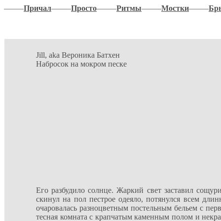
–––––
Причал
–––––
Просто
–––––
Ритмы
–––––
Мостки
–––––
Бр
Jill, aka Вероника Батхен
Набросок на мокром песке
Его разбудило солнце. Жаркий свет заставил сощурит
скинул на пол пестрое одеяло, потянулся всем дл
очаровалась разноцветным постельным бельем с перво
тесная комната с крапчатым каменным полом и некра