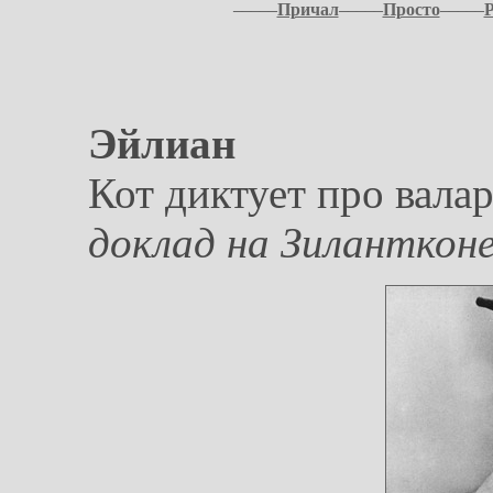
–––––
Причал
–––––
Просто
–––––
Эйлиан
Кот диктует про валар
доклад на Зиланткон