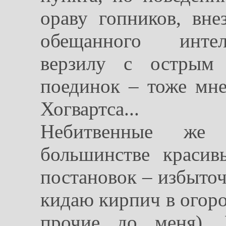
ораву гопников, вн
обещанного интел
верзилу с острым
поединок – тоже мне
Хогвартса...
Небитвенные же
большинстве красив
постановок – избыточ
кидаю кирпич в огоро
прочие до меня). 