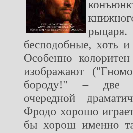
конъюнкт
книжног
рыцар
бесподобные, хоть и
Особенно колорите
изображают ("Гном
бороду!" – две ф
очередной драмати
Фродо хорошо играет
бы хорош именно та