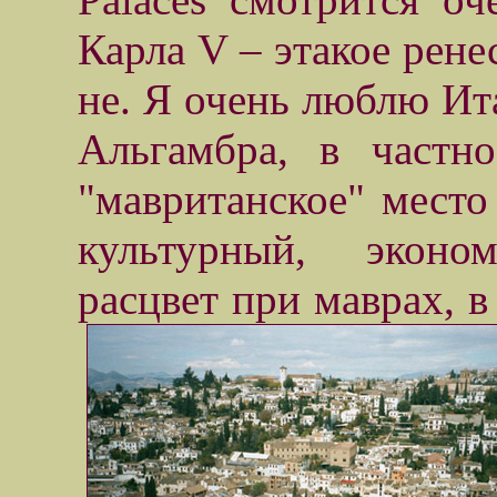
Карла V – этакое рене
не. Я очень люблю Ита
Альгамбра, в частно
"мавританское" место
культурный, эконо
расцвет при маврах, 