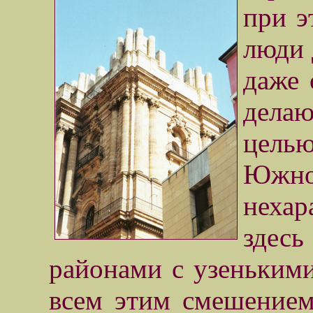
при э
люди 
даже 
делаю
цель
Южн
неха
здес
районами с узеньким
всем этим смешением 