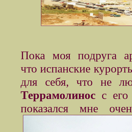
Пока моя подруга ар
что испанские курорты
для себя, что не л
Террамолинос
с его 
показался мне оче