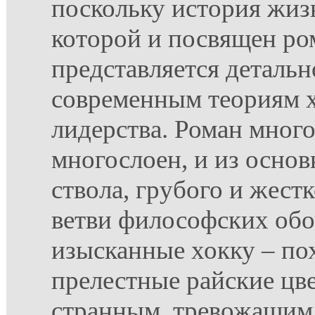
поскольку история жизн
которой и посвящен ро
представляется деталь
современным теориям 
лидерства. Роман много
многослоен, и из основ
ствола, грубого и жестк
ветви философских об
изысканные хокку – по
прелестные райские цв
странным, тревожащим