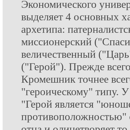
Экономического универ
выделяет 4 основных х
архетипа: патерналистс
миссионерский ("Спаси
величественный ("Царь
("Герой"). Прежде всег
Кромешник точнее всег
"героическому" типу. У
"Герой является "юнош
противоположностью" 
отца и олицетворяет то