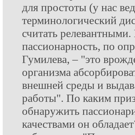
для простоты (у нас ве
терминологический дис
считать релевантными. 
пассионарность, по оп
Гумилева, – "это врож
организма абсорбирова
внешней среды и выдава
работы". По каким при
обнаружить пассионар
качествами он обладае