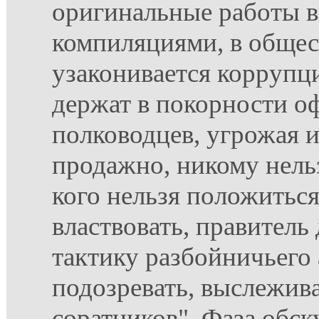
оригинальные работы 
компиляциями, в обще
узаконивается коррупци
держат в покорности о
полководцев, угрожая 
продажно, никому нельз
кого нельзя положиться
властвовать, правител
тактику разбойничьего 
подозревать, выслежива
соратников". Фаза обск