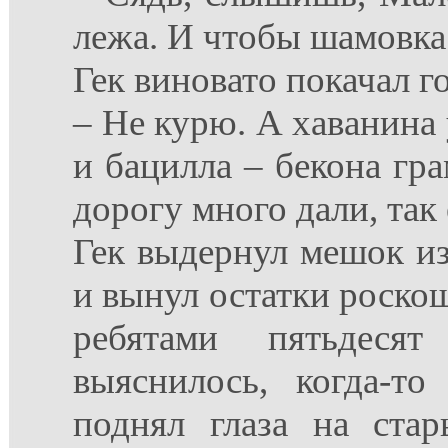
лежа. И чтобы шамовка 
Гек виновато покачал г
– Не курю. А хаванина 
и бацилла – бекона гра
дорогу много дали, так е
Гек выдернул мешок из
и вынул остатки роско
ребятами пятьдесят
выяснилось, когда-т
поднял глаза на ста