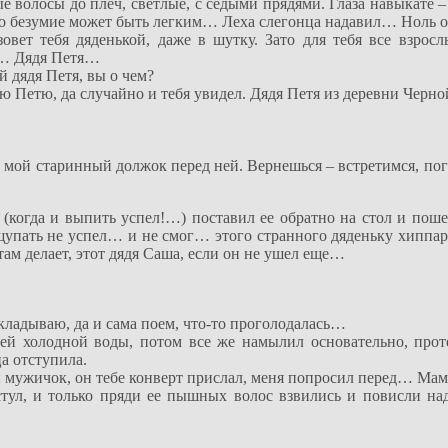
е волосы до плеч, светлые, с седыми прядями. Глаза навыкате 
ечно безумие может быть легким… Леха слегонца надавил… Ноль
овет тебя дяденькой, даже в шутку. Зато для тебя все взросл
ал… Дядя Петя…
 дядя Петя, вы о чем?
дю Петю, да случайно и тебя увидел. Дядя Петя из деревни Черно
л, мой старинный должок перед ней. Вернешься – встретимся, по
й (когда и выпить успел!…) поставил ее обратно на стол и по
щупать не успел… и не смог… этого странного дяденьку хиппар
 там делает, этот дядя Саша, если он не ушел еще…
акладываю, да и сама поем, что-то проголодалась…
уей холодной воды, потом все же намылил основательно, про
ца отступила.
ой мужичок, он тебе конверт прислал, меня попросил перед… Ма
стул, и только пряди ее пышных волос взвились и повисли н