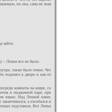
екаемую, но она, сама не зная
а зайти.
у – Ленки все не было.
внутри, также было темно. Чет
Он подошел к двери и как-то
осреди комнаты на ковре, со
ричок в пиджачной паре, при
ном языке. Над Ленкой навис
 заканчивался, а изгибался и
тенных подставках. Вот Ленка