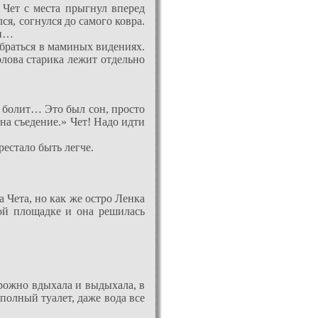
 Чет с места прыгнул вперед
ся, согнулся до самого ковра.
ни…
зобраться в маминых видениях.
олова старика лежит отдельно
ть болит… Это был сон, просто
на съедение.» Чет! Надо идти
рестало быть легче.
а Чета, но как же остро Ленка
ной площадке и она решилась
дорожно вдыхала и выдыхала, в
 полный туалет, даже вода все