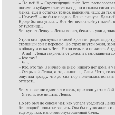
– Не пей!!! – Скрежещущий визг Чета располосовал
ногами и кубарем отлетел назад, но и голова гигантск
Ленка, еще в остатках транса, выронила чащу, да так
– Не-е-ет!!! – но было поздно, Ленка лизнула. Дальн
Вроде бы она упала… Вот Чет весь спелёнут змеей, во
от туловища…
Чет кусает Ленку… Ленка встает, бежит… улица, зна
Утром она проснулась в своей кровати, раздетая до тр
страшный сон с перепою. Но страх внутри ожил, забил
в общагу и искать Чета. Но он ведь там не живет. А г
– А-аа! – Ленка закричала от ужаса и с запозданием с
– Кто там?
– Чет.
– Кто, кто там, я ничего не знаю, никого нет дома, а у
– Открывай Ленка, я это, слышишь, Саша. Чет я, голо
ощутила досаду, что до сих пор поленилась встави
отпереть.
Чет мгновенно вдавился в щель, прихлопнул за собой 
– Я это, я, все ништяк, Ленка.
Но это был не совсем Чет, как успела убедиться Ленк
бесплодной попытке заорать. Она бы и уписалась со с
еще журчала, наполняя опустошенный бачок.