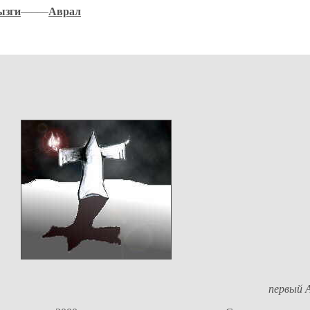
ызги
–––––
Аврал
первый 