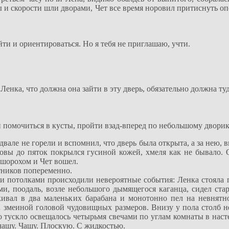
ы и скорости шли дворами, Чет все время норовил притиснуть оп
ти и ориентироваться. Но я тебя не приглашаю, учти.
енка, что должна она зайти в эту дверь, обязательно должна туд
и помочиться в кусты, пройти взад-вперед по небольшому дворик
двале не горели и вспомнил, что дверь была открыта, а за нею, 
ловы до пяток покрылся гусиной кожей, хмеля как не бывало. 
 шорохом и Чет вошел.
тников попеременно.
и потолками происходили невероятные события: Ленка стояла п
ми, поодаль, возле небольшого дымящегося каганца, сидел ста
укивал в два маленьких барабана и монотонно пел на невнят
 змеиной головой чудовищных размеров. Внизу у пола столб не
о тускло освещалось четырьмя свечами по углам комнаты в нас
 чашу. Чашу. Плоскую. С жидкостью.