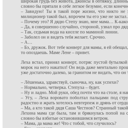
широкая грудь без живота, джинсы в обтяжку, длинны
словно бы прятали в себе легкое безумие, если кон
– Завидую! Ты в такой поре жизни, что никто не з
милиционер такой был, впрочем ты его уже не заст
– Почему это? Я дядю Степу знаю, мне мама… К-какой
– Да, я совершенно случайно, стороной, узнал про дя
– Так, седьмая вода на киселе по маминой линии.
– Заболел он и видеть тебя желает. Срочно.
– А…
– Бэ, дружок. Вот тебе конверт для мамы, я ей обеща
то опоздаешь. Маме Лене – привет.
Леха встал, принял конверт, потряс пустой бутылко
морок на него накатил! Он ведь даже ментально про
уже достаточно далеко, за гранитом не видать, что он
– Лёшенька, здравствуй, сыночка, ну, как успехи?
– Нормально, четверка. Степуха – будет.
– Ну и ладно. Мой руки, обед почти что на столе, я н
– Угу, – Леха воровато поболтал пальцами под стр
радостно и жрать хотелось невтерпеж и дрянь от серд
– Ма, а кто такой дядя Саша Честнов? Странный так
Лехина мама где была, там и брякнулась попой на 
словно бы взбитые остановившимся ветром.
– Мама, да мама же! Что с тобой, что случилось?