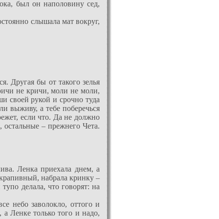
ока, был он наполовину сед,
постоянно слышала мат вокруг,
я. Другая бы от такого зелья
кричи не кричи, моли не моли,
ши своей рукой и срочно туда
ли выживу, а тебе поберечься
ежет, если что. Да не должно
, остальные – прежнего Чета.
лива. Ленка приехала днем, а
 крапивный, набрала кринку –
тупо делала, что говорят: на
все небо заволокло, оттого и
, а Ленке только того и надо,