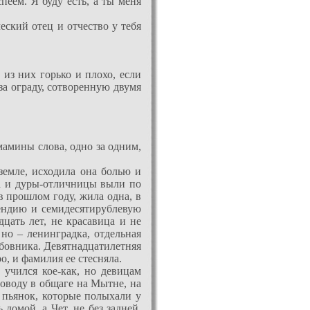
спеем. Я буду есть, а ты меня
еский отец и отчество у тебя
 из них горько и плохо, если
 за ограду, сотворенную двумя
 мамины слова, одно за одним,
земле, исходила она болью и
та и дуры-отличницы выли по
 прошлом году, жила одна, в
пендию и семидесятирублевую
цать лет, не красавица и не
но – ленинградка, отдельная
юбовника. Девятнадцатилетняя
о, и фамилия ее стесняла.
 учился кое-как, но девицам
поводу в общаге на Мытне, на
 пьянок, которые полыхали у
домой, а Чет, не без задней,