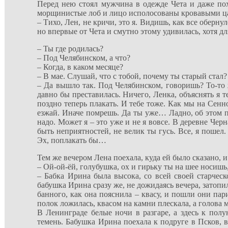
Перед нею стоял мужчина в одежде Чета и даже пох
морщинистые лоб и лицо исполосованы кровавыми ц
– Тихо, Лен, не кричи, это я. Видишь, как все оберну
но впервые от Чета и смутно этому удивилась, хотя д
– Ты где родилась?
– Под Челябинском, а что?
– Когда, в каком месяце?
– В мае. Слушай, что с тобой, почему ты старый стал?
– Да вышло так. Под Челябинском, говоришь? То-то ж
давно бы преставилась. Ничего, Ленка, объяснять я те
поздно теперь плакать. И тебе тоже. Как мы на Сенн
езжай. Иначе помрешь. Да ты уже… Ладно, об этом пот
надо. Может я – это уже и не я вовсе. В деревне Чер
быть неприятностей, не велик ты гусь. Все, я пошел.
Эх, поплакать бы…
Тем же вечером Лена поехала, куда ей было сказано, 
– Ой-ой-ёй, голубушка, ох и гирьку ты на шее носишь
– Бабка Ирина была высока, со всей своей старческо
бабушка Ирина сразу же, не дожидаясь вечера, затоп
банного, как она пояснила – квасу, и пошли они пар
полок ложилась, квасом на камни плескала, а голова
В Ленинграде белые ночи в разгаре, а здесь к полун
темень. Бабушка Ирина поехала к подруге в Псков, вр