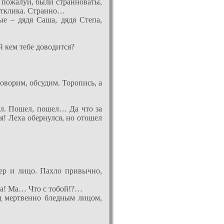
– пожалуй, были странноваты,
 отклика. Странно…
ые – дядя Саша, дядя Степа,
й кем тебе доводится?
говорим, обсудим. Торопись, а
шел. Пошел, пошел… Да что за
я! Леха обернулся, но отошел
тер и лицо. Пахло привычно,
ма! Ма… Что с тобой!?…
ад мертвенно бледным лицом,