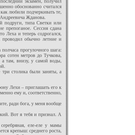
 последний экзамен, получил
ршенно обоснованно считался
 как любили подчеркивать те,
я Андреевича Жданова.
й подруги, типа Светки или
ие препоганое. Сессия сдана
о Леха и теперь содрогался,
а проводил обычно летние и
а полчаса прогулочного шага:
ра сотен метров до Тучкова,
а там, внизу, у самой воды,
ой.
е три столика были заняты, а
рону Лехи – приглашать его к
менно ему и, соответственно,
ите, ради бога, у меня вообще
кий. Вот я тебя и признал. А
 серебряная, еле-еле у мамы
ется крепыш: среднего роста,