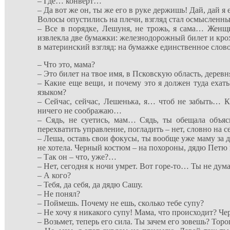
– Где… конверт…
– Да вот же он, ты же его в руке держишь! Дай, дай 
Волосы опустились на плечи, взгляд стал осмысленны
– Все в порядке, Лешуня, не трожь, я сама… Женщи
извлекла две бумажки: железнодорожный билет и крох
в материнский взгляд: на бумажке единственное слов
– Что это, мама?
– Это билет на твое имя, в Псковскую область, деревн
– Какие еще вещи, и почему это я должен туда еха
языком?
– Сейчас, сейчас, Лешенька, я… чтоб не забыть… К
ничего не соображаю…
– Сядь, не суетись, мам… Сядь, ты обещала объя
перехватить управление, погладить – нет, словно на 
– Леша, оставь свои фокусы, ты вообще уже маму за д
не хотела. Черный костюм – на похороны, дядю Петю
– Так он – что, уже?…
– Нет, сегодня к ночи умрет. Вот горе-то… Ты не дума
– А кого?
– Тебя, да себя, да дядю Сашу.
– Не понял?
– Поймешь. Почему не ешь, сколько тебе супу?
– Не хочу я никакого супу! Мама, что происходит? Че
– Возьмет, теперь его сила. Ты зачем его зовешь? Тор