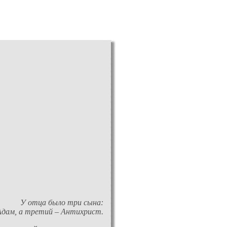
У отца было три сына:
Адам, а третий – Антихрист.