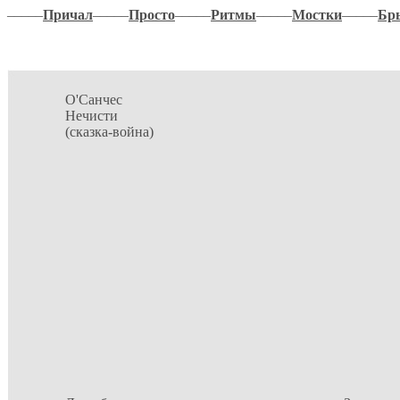
–––––
Причал
–––––
Просто
–––––
Ритмы
–––––
Мостки
–––––
Бр
О'Санчес
Нечисти
(сказка-война)