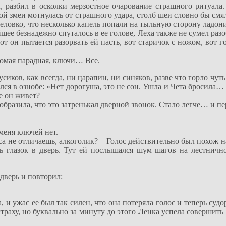
, разбил в осколки мерзостное очарование страшного ритуала.
ой змеи мотнулась от страшного удара, столб шеи словно бы смял
 неловко, что несколько капель попали на тыльную сторону ладо
ейшее безнадежно спуталось в ее голове, Леха также не сумел ра
т он пытается разорвать ей пасть, вот старичок с ножом, вот г
комая парадная, ключи… Все.
усиков, как всегда, ни царапин, ни синяков, разве что горло чу
ся в ознобе: «Нет дорогуша, это не сон. Ушла и Чета бросила… 
де он живет?
ообразила, что это затренькал дверной звонок. Стало легче… и пе
 меня ключей нет.
са не отличаешь, алкоголик? – Голос действительно был похож н
ть глазок в дверь. Тут ей послышался шум шагов на лестнич
дверь и повторил:
а, и ужас ее был так силен, что она потеряла голос и теперь су
траху, но буквально за минуту до этого Ленка успела совершить