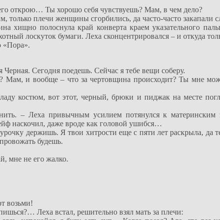
я его открою… Ты хорошо себя чувствуешь? Мам, в чем дело?
м, только плечи женщины сгорбились, да часто-часто закапали с
на хищно полоснула край конверта краем указательного пальц
отный лоскуток бумаги. Леха сконцентрировался – и откуда толь
о «Пора».
я Черная. Сегодня поедешь. Сейчас я тебе вещи соберу.
ть? Мам, и вообще – что за чертовщина происходит? Ты мне мо
ладу костюм, вот этот, черный, брюки и пиджак на месте по
снить. – Леха привычным усилием потянулся к материнским 
сейф наскочил, даже вроде как головой ушибся…
урочку держишь. Я твои хитрости еще с пяти лет раскрыла, да т
 провожать будешь.
й, мне не его жалко.
рт возьми!
опишься?… Леха встал, решительно взял мать за плечи: