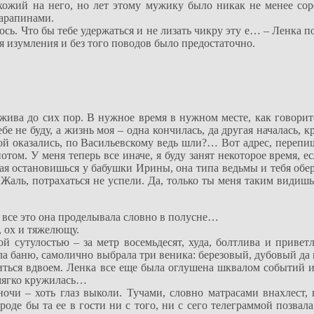
ожий на него, но лет этому мужику было никак не менее сор
арапинами.
лось. Что бы тебе удержаться и не лизать чикру эту е… – Ленка 
ля изумления и без того поводов было предостаточно.
ива до сих пор. В нужное время в нужном месте, как говоритс
бе не буду, а жизнь моя – одна кончилась, да другая началась, 
ой оказались, по Васильевскому ведь шли?… Вот адрес, перепи
ом. У меня теперь все иначе, я буду занят некоторое время, ес
ная остановишься у бабушки Ирины, она типа ведьмы и тебя обер
 Жаль, потрахаться не успели. Да, только ты меня таким видишь
и все это она проделывала словно в полусне…
, ох и тяжелющу.
й сутулостью – за метр восемьдесят, худа, болтлива и привет
ила баню, самолично выбрала три веника: березовый, дубовый да
иться вдвоем. Ленка все еще была оглушена шквалом событий и 
 мягко кружилась…
очи – хоть глаз выколи. Тучами, словно матрасами внахлест, 
оде бы та ее в гости ни с того, ни с сего телеграммой позвала