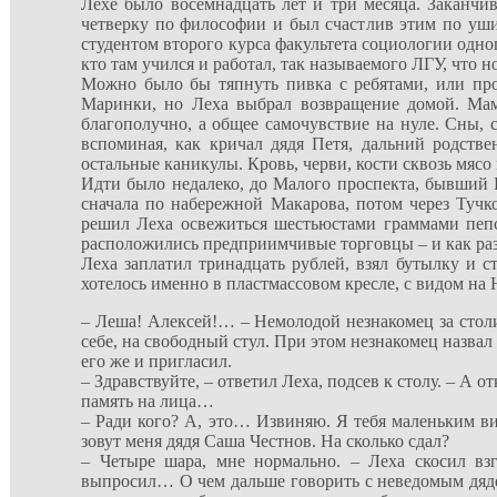
Лехе было восемнадцать лет и три месяца. Заканчив
четверку по философии и был счастлив этим по уши
студентом второго курса факультета социологии одно
кто там учился и работал, так называемого ЛГУ, что 
Можно было бы тяпнуть пивка с ребятами, или про
Маринки, но Леха выбрал возвращение домой. Мама 
благополучно, а общее самочувствие на нуле. Сны,
вспоминая, как кричал дядя Петя, дальний родств
остальные каникулы. Кровь, черви, кости сквозь мяс
Идти было недалеко, до Малого проспекта, бывший Щ
сначала по набережной Макарова, потом через Тучк
решил Леха освежиться шестьюстами граммами пепси
расположились предприимчивые торговцы – и как раз 
Леха заплатил тринадцать рублей, взял бутылку и ст
хотелось именно в пластмассовом кресле, с видом на 
– Леша! Алексей!… – Немолодой незнакомец за столик
себе, на свободный стул. При этом незнакомец назва
его же и пригласил.
– Здравствуйте, – ответил Леха, подсев к столу. – А 
память на лица…
– Ради кого? А, это… Извиняю. Я тебя маленьким вид
зовут меня дядя Саша Честнов. На сколько сдал?
– Четыре шара, мне нормально. – Леха скосил взг
выпросил… О чем дальше говорить с неведомым дядей