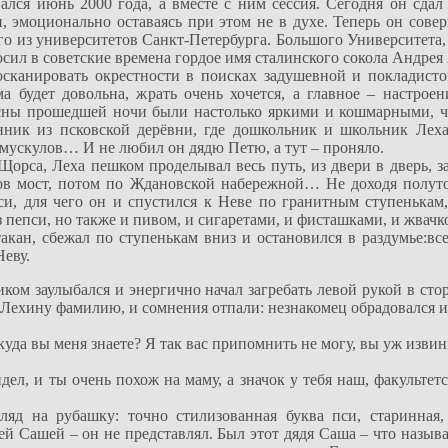
ался июнь 2000 года, а вместе с ним сессия. Сегодня он сдал
, эмоционально оставаясь при этом не в духе. Теперь он сове
го из университетов Санкт-Петербурга. Большого Университета,
носил в советские времена гордое имя сталинского сокола Андре
сканировать окрестности в поисках задушевной и покладисто
будет довольна, жрать очень хочется, а главное – настроен
 сны прошедшей ночи были настолько яркими и кошмарными, чт
енник из псковской дерёвни, где дошкольник и школьник Лех
о мускулов… И не любил он дядю Петю, а тут – проняло.
орса, Леха пешком проделывал весь путь, из двери в дверь, з
ов мост, потом по Ждановской набережной… Не доходя полуто
, для чего он и спустился к Неве по гранитным ступенькам, 
пепси, но также и пивом, и сигаретами, и фисташками, и жвачк
акан, сбежал по ступенькам вниз и остановился в раздумье:вс
Неву.
ом заулыбался и энергично начал загребать левой рукой в сто
л Лехину фамилию, и сомнения отпали: незнакомец обрадовался и
откуда вы меня знаете? Я так вас припомнить не могу, вы уж извин
ел, и ты очень похож на маму, а значок у тебя наш, факультетс
ляд на рубашку: точно стилизованная буква пси, старинная,
 Сашей – он не представлял. Был этот дядя Саша – что называ