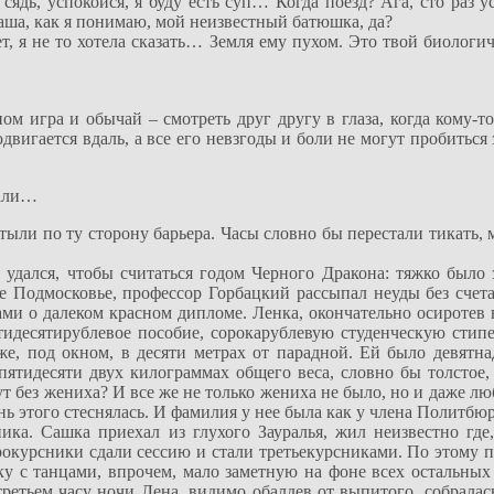
сядь, успокойся, я буду есть суп… Когда поезд? Ага, сто раз у
Саша, как я понимаю, мой неизвестный батюшка, да?
т, я не то хотела сказать… Земля ему пухом. Это твой биологич
ом игра и обычай – смотреть друг другу в глаза, когда кому-то
одвигается вдаль, а все его невзгоды и боли не могут пробиться
чали…
астыли по ту сторону барьера. Часы словно бы перестали тикать,
 удался, чтобы считаться годом Черного Дракона: тяжко было 
се Подмосковье, профессор Горбацкий рассыпал неуды без сче
и о далеком красном дипломе. Ленка, окончательно осиротев в
ятидесятирублевое пособие, сорокарублевую студенческую сти
е, под окном, в десяти метрах от парадной. Ей было девятнад
ятидесяти двух килограммах общего веса, словно бы толстое, 
ут без жениха? И все же не только жениха не было, но и даже л
нь этого стеснялась. И фамилия у нее была как у члена Политбюр
ика. Сашка приехал из глухого Зауралья, жил неизвестно где,
рокурсники сдали сессию и стали третьекурсниками. По этому 
ку с танцами, впрочем, мало заметную на фоне всех остальных
тьем часу ночи Лена, видимо обалдев от выпитого, собралась 