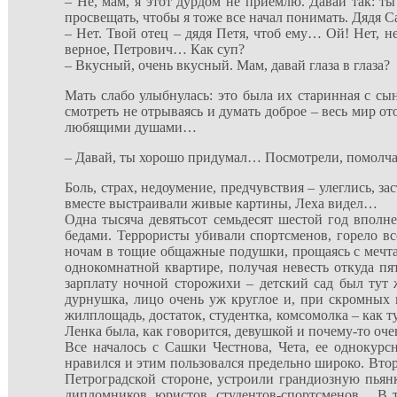
– Не, мам, я этот дурдом не приемлю. Давай так: ты 
просвещать, чтобы я тоже все начал понимать. Дядя 
– Нет. Твой отец – дядя Петя, чтоб ему… Ой! Нет, не
верное, Петрович… Как суп?
– Вкусный, очень вкусный. Мам, давай глаза в глаза?
Мать слабо улыбнулась: это была их старинная с сын
смотреть не отрываясь и думать доброе – весь мир от
любящими душами…
– Давай, ты хорошо придумал… Посмотрели, помол
Боль, страх, недоумение, предчувствия – улеглись, з
вместе выстраивали живые картины, Леха видел…
Одна тысяча девятьсот семьдесят шестой год вполне
бедами. Террористы убивали спортсменов, горело в
ночам в тощие общажные подушки, прощаясь с мечтам
однокомнатной квартире, получая невесть откуда п
зарплату ночной сторожихи – детский сад был тут ж
дурнушка, лицо очень уж круглое и, при скромных п
жилплощадь, достаток, студентка, комсомолка – как т
Ленка была, как говорится, девушкой и почему-то оче
Все началось с Сашки Честнова, Чета, ее однокурсн
нравился и этим пользовался предельно широко. Вто
Петроградской стороне, устроили грандиозную пьян
дипломников, юристов, студентов-спортсменов… В тре