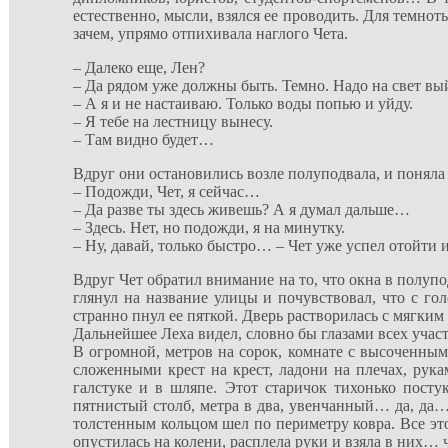
естественно, мысли, взялся ее проводить. Для темнот
зачем, упрямо отпихивала наглого Чета.
– Далеко еще, Лен?
– Да рядом уже должны быть. Темно. Надо на свет вый
– А я и не настаиваю. Только воды попью и уйду.
– Я тебе на лестницу вынесу.
– Там видно будет…
Вдруг они остановились возле полуподвала, и поняла Л
– Подожди, Чет, я сейчас…
– Да разве ты здесь живешь? А я думал дальше…
– Здесь. Нет, но подожди, я на минутку.
– Ну, давай, только быстро… – Чет уже успел отойти 
Вдруг Чет обратил внимание на то, что окна в полупо
глянул на название улицы и почувствовал, что с го
странно пнул ее пяткой. Дверь растворилась с мягким
Дальнейшее Леха видел, словно бы глазами всех учас
В огромной, метров на сорок, комнате с высоченным
сложенными крест на крест, ладони на плечах, рука
галстуке и в шляпе. Этот старичок тихонько пост
пятнистый столб, метра в два, увенчанный… да, да…
толстенным кольцом шел по периметру ковра. Все эт
опустилась на колени, расплела руки и взяла в них…