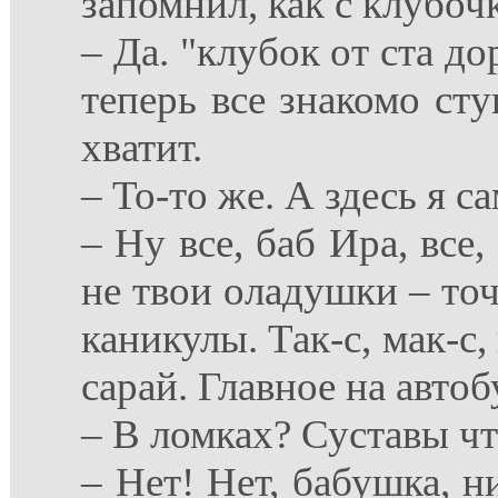
запомнил, как с клубоч
– Да. "клубок от ста д
теперь все знакомо сту
хватит.
– То-то же. А здесь я са
– Ну все, баб Ира, все
не твои оладушки – точ
каникулы. Так-с, мак-с, 
сарай. Главное на автоб
– В ломках? Суставы чт
– Нет! Нет, бабушка, н