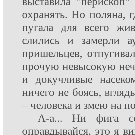
выставила "перископ"
охранять. Но поляна, г
пугала для всего жи
слились и замерли а
пришельцев, отпугивал
прочую невысокую нечи
и докучливые насеко
ничего не боясь, вгля
– человека и змею на п
– А-а... Ни фига се
оправдывайся, это я ви