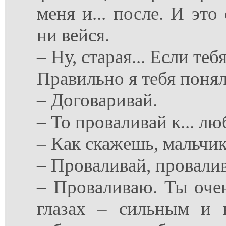
меня и... после. И это
ни вейся.
– Ну, старая... Если теб
Правильно я тебя поня
– Договаривай.
– То проваливай к... л
– Как скажешь, мальчи
– Проваливай, провалива
– Проваливаю. Ты очен
глазах – сильным и 