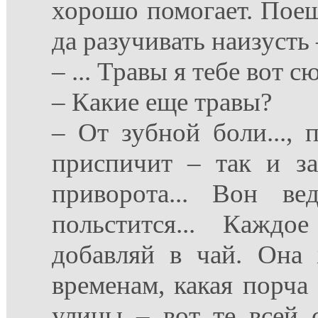
хорошо помогает. Поеш
да разучивать наизусть –
– ... Травы я тебе вот с
– Какие еще травы?
– От зубной боли..., п
приспичит – так и зак
приворота... Вон ве
польстится... Каждо
добавляй в чай. Она
временам, какая порча
улицы – вот те всей 