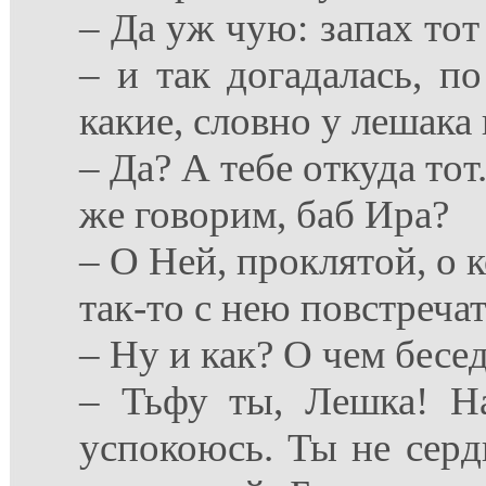
– Да уж чую: запах тот
– и так догадалась, п
какие, словно у лешака
– Да? А тебе откуда тот
же говорим, баб Ира?
– О Ней, проклятой, о 
так-то с нею повстречать
– Ну и как? О чем бесе
– Тьфу ты, Лешка! На
успокоюсь. Ты не серд