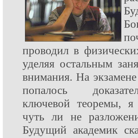
Бу
Бо
п
проводил в физически
уделяя остальным зан
внимания. На экзамене
попалось доказате
ключевой теоремы, я
чуть ли не разложен
Будущий академик ска