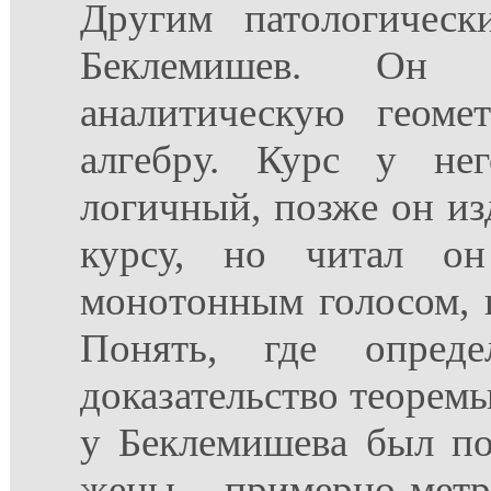
Другим патологическ
Беклемишев. Он
аналитическую геом
алгебру. Курс у не
логичный, позже он из
курсу, но читал о
монотонным голосом, г
Понять, где опред
доказательство теоремы
у Беклемишева был по
жены – примерно метр