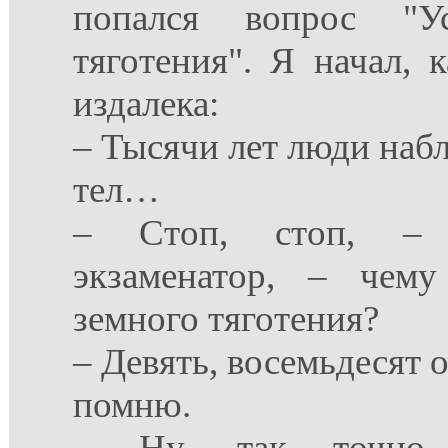
попался вопрос "Ус
тяготения". Я начал, 
издалека:
– Тысячи лет люди наб
тел…
– Стоп, стоп, – 
экзаменатор, – чему
земного тяготения?
– Девять, восемьдесят
помню.
– Ну, так точно н