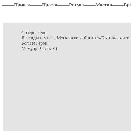
–––––
Причал
–––––
Просто
–––––
Ритмы
–––––
Мостки
–––––
Бр
Созерцатель
Легенды и мифы Московского Физико-Технического:
Боги и Герои
Мемуар (Часть V)