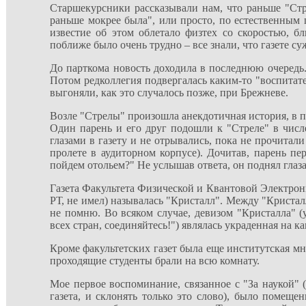
Старшекурсники рассказывали нам, что раньше "Стр
раньше мокрее была", или просто, по естественным 
известие об этом облетало физтех со скоростью, б
поближе было очень трудно – все знали, что газете су
До парткома новость доходила в последнюю очередь. 
Потом редколлегия подвергалась каким-то "воспитат
выгоняли, как это случалось позже, при Брежневе.
Возле "Стрелы" произошла анекдотичная история, в пр
Один парень и его друг подошли к "Стреле" в числ
глазами в газету и не отрывались, пока не прочитали
пролете в аудиторном корпусе). Дочитав, парень пер
пойдем отольем?" Не услышав ответа, он поднял глаза
Газета Факультета Физической и Квантовой Электрон
РТ, не имел) называлась "Кристалл". Между "Кристал
не помню. Во всяком случае, девизом "Кристалла" 
всех стран, соединяйтесь!") являлась украденная на к
Кроме факультетских газет была еще институтская мн
проходящие студенты брали на всю комнату.
Мое первое воспоминание, связанное с "За наукой"
газета, и склонять только это слово), было помеще