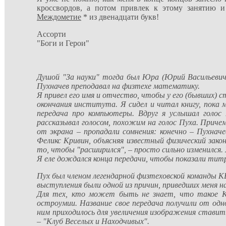
кроссвордов, а потом привлек к этому занятию и
Междометие
* из двенадцати букв!
Ассорти
"Боги и Герои"
Душой "За науки" тогда был Юра (Юрий Васильевич)
Пухначев преподавал на физтехе математику.
Я привел его имя и отчество, чтобы у его (бывших) с
окончания института. Я сидел и читал книгу, пока 
передача про компьютеры. Вдруг я услышал голос 
рассказывал голосом, похожим на голос Пуха. Причем
от экрана – пропадали сомнения: конечно – Пухначе
Феликс Кривин, объясняя известный физический зако
то, чтобы "расширился", – просто сильно изменился. 
Я еле дождался конца передачи, чтобы показали титр
Пух был членом легендарной физтеховской команды К
выступления были одной из причин, приведших меня н
Для тех, кто может быть не знает, что такое КВ
остроумии. Название свое передача получили от одно
ним приходилось для увеличения изображения ставит
– "Клуб Веселых и Находчивых".