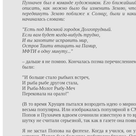
Пухначев был в команде художником. Его ближайший
описать, как можно было бы изменить Землю, что
передвинуть Землю поближе к Солнцу, были и каки
начиналась словами:
"Есть под Москвой городок Долгопрудный.
Если вам будет когда-нибудь трудно,
И вы захотите исправить мир,
Остров Таити втащить на Памир,
МФТИ в одну минуту..."
– дальше я не помню. Кончалась поэма перечислением 
были:
"И больше стало рыбьих встреч,
И рыба рыбе другом стала,
И Рыба-Молот Рыбу-Меч
Перековала на орало!"
(В то время Хрущев пытался возродить идею о мирно
весьма популярна. Или изображалась популярной в С
Попов и Пухначев вдвоем сочинили известную в то вр
шутку не считали серьезной, так как в газете она появ
Я не застал Попова на физтехе. Когда я учился, он 