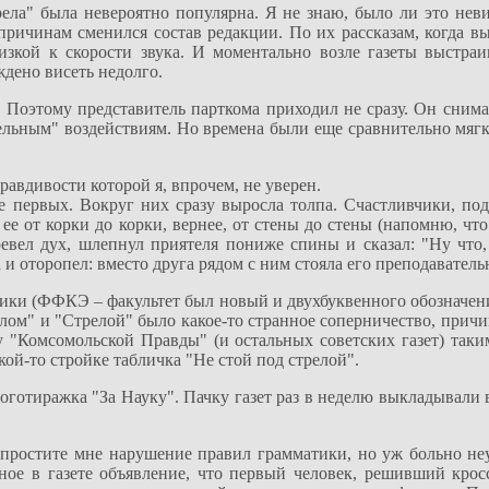
ела" была невероятно популярна. Я не знаю, было ли это неви
причинам сменился состав редакции. По их рассказам, когда в
лизкой к скорости звука. И моментально возле газеты выстраи
ждено висеть недолго.
Поэтому представитель парткома приходил не сразу. Он снимал
ельным" воздействиям. Но времена были еще сравнительно мягк
авдивости которой я, впрочем, не уверен.
е первых. Вокруг них сразу выросла толпа. Счастливчики, п
 ее от корки до корки, вернее, от стены до стены (напомню, чт
евел дух, шлепнул приятеля пониже спины и сказал: "Ну что, В
 и оторопел: вместо друга рядом с ним стояла его преподаватель
ики (ФФКЭ – факультет был новый и двухбуквенного обозначени
лом" и "Стрелой" было какое-то странное соперничество, причин
(у "Комсомольской Правды" (и остальных советских газет) так
акой-то стройке табличка "Не стой под стрелой".
оготиражка "За Науку". Пачку газет раз в неделю выкладывали 
 (простите мне нарушение правил грамматики, но уж больно не
нное в газете объявление, что первый человек, решивший крос