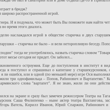
жды он был в санатории или в доме отдыха где-то в Прибалтик
 играет в бридж?
ыл широко распространенной игрой.
артнера. И я подумала, что может быть Вы поможете нам найти чет
 во время этого диалога.
еделю наслаждался игрой в обществе старичка и двух старушек
арушки – старичка не было – и вели неторопливую беседу. Поп
"Господин" тогда не употреблялось, назвать старичка словом "Това
тот месье сегодня не придет. Он заболел...
кновенного остроумия. Еще до поступления в институт я ви
гда я поступил и спрашивал о капитане у старшекурсников, 
, я ли ошибся, или в одной (по меньшей мере) игре Ося выполня
 жили три однофамильца – Попов, Рабинович и Вартапетян." Ко
 армянского слова "вартапет". Я не знаю, жили ли они действ
лся на экране и сразу был замечен режиссером Театра на Тага
сник Саша Филипенко – ныне актер театра Вахтангова, за
 Игорь Ватель, Кирилл Иванов, Юрий Спаржин, Рабинович и