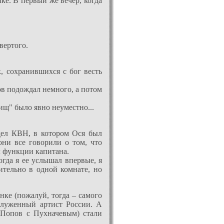
е. В первый же вечер, когда
вертого.
, сохранившихся с бог весть
ов подождал немного, а потом
рищ" было явно неуместно...
дел КВН, в котором Ося был
они все говорили о том, что
л функции капитана.
гда я ее услышал впервые, я
ительно в одной комнате, но
нке (пожалуй, тогда – самого
служенный артист России. А
 Попов с Пухначевым) стали