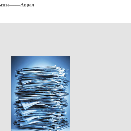
ызги
–––––
Аврал