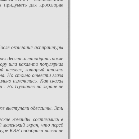
я придумать для кроссворда
После окончания аспирантуры
ерез десять-пятнадцать после
зору шла какая-то популярная
ый человек, который что-то
ала. Но стоило отвести глаза
льно изменились. Как сказал
й". Но Пухначев на экране не
озже выступали одесситы. Эти
ские команды состязались в
й маленький экран, что перед
атуре КВН подобрали название