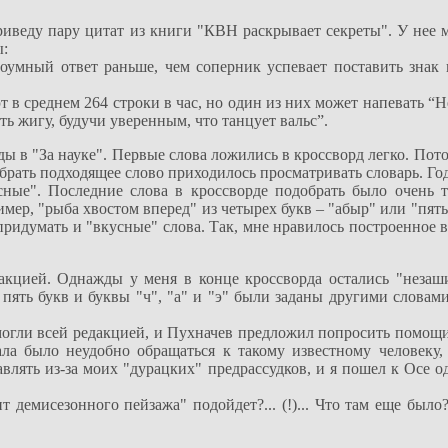
иведу пару цитат из книги "КВН раскрывает секреты". У нее м
ы:
оумный ответ раньше, чем соперник успевает поставить знак в
среднем 264 строки в час, но один из них может напевать “Не
ть жигу, будучи уверенным, что танцует вальс”.
ды в "За науке". Первые слова ложились в кроссворд легко. Пот
рать подходящее слово приходилось просматривать словарь. Годи
ные". Последние слова в кроссворде подобрать было очень тр
имер, "рыба хвостом вперед" из четырех букв – "абыр" или "пят
придумать и "вкусные" слова. Так, мне нравилось построенное в
дакцией. Однажды у меня в конце кроссворда остались "неза
 пять букв и буквы "ч", "а" и "э" были заданы другими словам
могли всей редакцией, и Пухначев предложил попросить помощи
ала было неудобно обращаться к такому известному человеку
авлять из-за моих "дурацких" предрассудков, и я пошел к Осе 
т демисезонного пейзажа" подойдет?... (!)... Что там еще было?