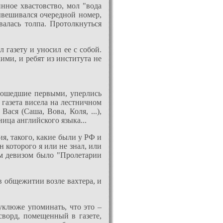
нное хвастовство, мол "вода
ывешивался очередной номер,
валась толпа. Протолкнуться
 газету и уносил ее с собой.
ими, и ребят из института не
одошедшие первыми, уперлись
о газета висела на лестничном
ася (Саша, Вова, Коля, ...),
ница английского языка...
я, такого, какие были у РФ и
 которого я или не знал, или
им девизом было "Пролетарии
в общежитии возле вахтера, и
уклюже упоминать, что это –
сворд, помещенный в газете,