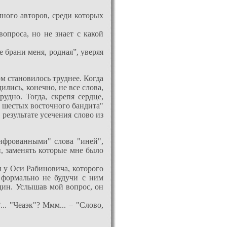
ного авторов, среди которых
опроса, но не знает с какой
 брани меня, родная”, уверяя
ом становилось труднее. Когда
лись, конечно, не все слова,
удно. Тогда, скрепя сердце,
ь шестых восточного бандита"
 результате усечения слово из
шифрованными" слова "иней",
и, заменять которые мне было
 у Оси Рабиновича, которого
, формально не будучи с ним
один. Услышав мой вопрос, он
... "Чеаэк"? Ммм... – "Слово,