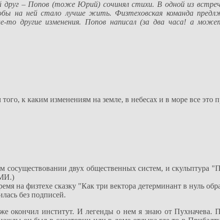
 друг – Попов (тоже Юрий) сочинял стихи. В одной из встреч
бы на ней стало лучше жить. Физтеховская команда предл
е-то другие изменения. Попов написал (за два часа! а може
того, к каким изменениям на земле, в небесах и в море все это 
м сосуществовании двух общественных систем, и скульптура "П
МИ.)
емя на физтехе сказку "Как три вектора детерминант в нуль обр
илась без подписей.
уже окончил институт. И легенды о нем я знаю от Пухначева. 