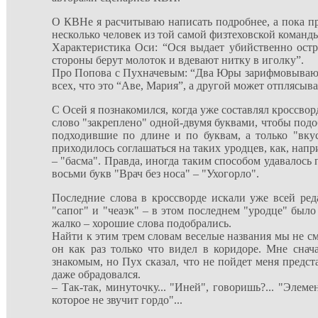
О КВНе я расчитываю написать подробнее, а пока пр
несколько человек из той самой физтеховской команд
Характеристика Оси: “Ося выдает убийственно остр
стороны берут молоток и вдевают нитку в иголку”.
Про Попова с Пухначевым: “Два Юры зарифмовывают в 
всех, что это “Аве, Мария”, а другой может отплясыва
С Осей я познакомился, когда уже составлял кроссвор
слово "закреплено" одной-двумя буквами, чтобы подоб
подходившие по длине и по буквам, а только "вкус
приходилось соглашаться на таких уродцев, как, напр
– "басма". Правда, иногда таким способом удавалось 
восьми букв "Врач без носа" – "Ухогорло".
Последние слова в кроссворде искали уже всей ре
"сапог" и "чеаэк" – в этом последнем "уродце" было
жалко – хорошие слова подобрались.
Найти к этим трем словам веселые названия мы не с
он как раз только что видел в коридоре. Мне снач
знакомым, но Пух сказал, что не пойдет меня предст
даже обрадовался.
– Так-так, минуточку... "Иней", говоришь?... "Элемен
которое не звучит гордо"...