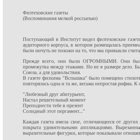
Физтеховские газеты
(Воспоминания мелкой россыпью)
Поступающий в Институт видел физтеховские газет
аудиторного корпуса, в котором размещалась приемна
были ничуть не похожи на то, что мы привыкли счита
Прежде всего, они были ОГРОМНЫМИ. Они были 
промежутка между этажами. Но не в размере дело. Бы
Союза, а для удовольствия.
В газете физхима "Вспышка" было помещено стихотв
повторялась одна и та же, весьма непростая рифма. К
"Любезный друг абитурьент,
Настал решительный момент
Преподнести тебе в презент
Солидный этот пергамент..."
Каждая газета имела свое, отличающееся от других 
покрыта удивительными аппликациями. Вырезанные
выразительные фигурки, которые показывали отношени