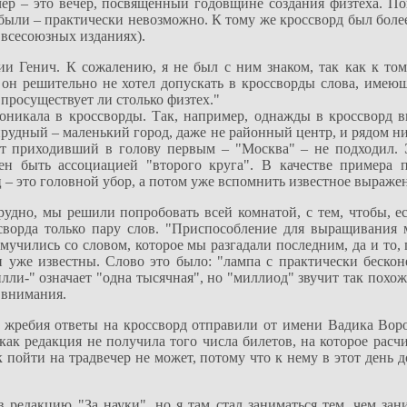
чер – это вечер, посвященный годовщине создания физтеха. По
 были – практически невозможно. К тому же кроссворд был боле
всесоюзных изданиях).
и Генич. К сожалению, я не был с ним знаком, так как к том
о он решительно не хотел допускать в кроссворды слова, имею
просуществует ли столько физтех."
роникала в кроссворды. Так, например, однажды в кроссворд
прудный – маленький город, даже не районный центр, и рядом ни
ет приходивший в голову первым – "Москва" – не подходил.
ен быть ассоциацией "второго круга". В качестве примера 
ц – это головной убор, а потом уже вспомнить известное выраже
рудно, мы решили попробовать всей комнатой, с тем, чтобы, е
сворда только пару слов. "Приспособление для выращивания 
учились со словом, которое мы разгадали последним, да и то, 
 уже известны. Слово это было: "лампа с практически беско
ли-" означает "одна тысячная", но "миллиод" звучит так похож
 внимания.
е жребия ответы на кроссворд отправили от имени Вадика Вор
ак редакция не получила того числа билетов, на которое расч
 пойти на традвечер не может, потому что к нему в этот день д
 редакцию "За науки", но я там стал заниматься тем, чем зан