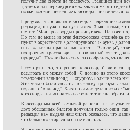
получит два билета на традвечер. Традиционный ве
трудно, а для первокурсников, какими мы в то время
позже похожие шуточные кроссворды появились и во 
Придумал и составлял кроссворды парень по фамили
редакции, он уже покинул физтех. Знаю только, чт
шутил: "Мои кроссворды проживут века. Неизвестно, 
Но тем не менее иногда физтеховская специфика п
пункт в окрестности Долгопрудного" (7 букв). Долго
и наводило на правильный ответ – "Столица", отв
построения кроссвордов – правильный ответ долж
природы" . Нужно было сначала сообразить, что вене
Несмотря на то, что решить кроссворд было очень т
разыграть их между собой. Я помню из этого крос
"съедобный эллипсоид" – огурцом. Больше всего мы м
Это можно было сделать, поскольку три буквы были
подошло "миллиод". Хотя на самом деле префикс "мил
кроссворда, ни мы на это несоответствие не обратили
Кроссворд мы всей комнатой решили, и в результат
двух обещанных билетов получили только один, так к
редакция нам выдала наш билет, оказалось, что Вадик
что большого огорчения он не испытал.
Я уже не помню, как меня в конце концов занесло в