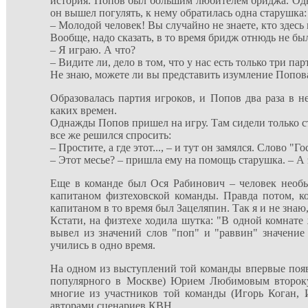
история. Попов был большим любителем бриджа. Одна
он вышел погулять, к нему обратилась одна старушка:
– Молодой человек! Вы случайно не знаете, кто здесь
Вообще, надо сказать, в то время бридж отнюдь не б
– Я играю. А что?
– Видите ли, дело в том, что у нас есть только три п
Не знаю, можете ли вы представить изумление Попова
Образовалась партия игроков, и Попов два раза в н
каких времен.
Однажды Попов пришел на игру. Там сидели только ст
все же решился спросить:
– Простите, а где этот..., – и тут он замялся. Слово 
– Этот месье? – пришла ему на помощь старушка. – А э
Еще в команде был Ося Рабинович – человек необы
капитаном физтеховской команды. Правда потом, ко
капитаном в то время был Зацеляпин. Так я и не знаю
Кстати, на физтехе ходила шутка: "В одной комнате
вывел из значений слов "поп" и "раввин" значение
учились в одно время.
На одном из выступлений той команды впервые появи
популярного в Москве) Юрием Любимовым второкур
многие из участников той команды (Игорь Коган,
авторами сценариев КВН.