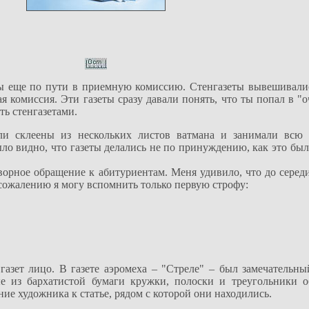
ы еще по пути в приемную комиссию. Стенгазеты вывешивали
я комиссия. Эти газеты сразу давали понять, что ты попал в "о
ть стенгазетами.
склеены из нескольких листов ватмана и занимали всю 
ло видно, что газеты делались не по принуждению, как это был
орное обращение к абитуриентам. Меня удивило, что до середи
 сожалению я могу вспомнить только первую строфу:
газет лицо. В газете аэромеха – "Стреле" – был замечательны
 из бархатистой бумаги кружки, полоски и треугольники 
е художника к статье, рядом с которой они находились.