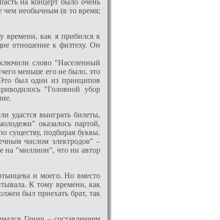
пасть на концерт было очень
е чем необычным (в то время;
у времени, как я прибился к
щие отношение к физтеху. Он
 включили слово "Населенный
чего меньше его не было, это
 Это был один из принципов
приводилось "Головной убор
ние.
сли удастся выиграть билеты,
молодежи" оказалось партой,
по существу, подбирая буквы.
нечным числом электродов" –
е на "миллион", что ни автор
отынцева и моего. Но вместо
итывала. К тому времени, как
олжен был приехать брат, так
имался Генич – составлением