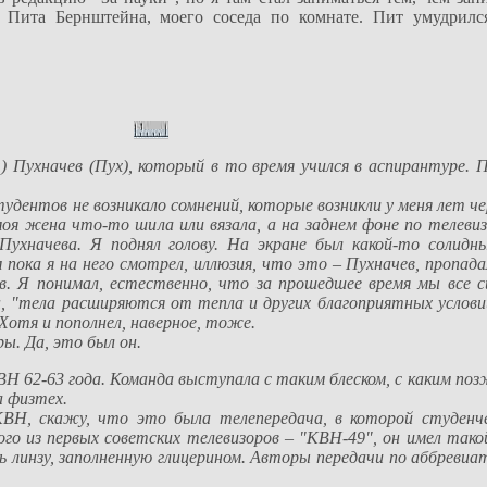
 Пита Бернштейна, моего соседа по комнате. Пит умудрилс
 Пухначев (Пух), который в то время учился в аспирантуре. 
тудентов не возникало сомнений, которые возникли у меня лет ч
моя жена что-то шила или вязала, а на заднем фоне по телеви
Пухначева. Я поднял голову. На экране был какой-то солидн
 пока я на него смотрел, иллюзия, что это – Пухначев, пропад
в. Я понимал, естественно, что за прошедшее время мы все си
н, "тела расширяются от тепла и других благоприятных услови
Хотя и пополнел, наверное, тоже.
ы. Да, это был он.
ВН 62-63 года. Команда выступала с таким блеском, с каким п
а физтех.
Н, скажу, что это была телепередача, в которой студенче
го из первых советских телевизоров – "КВН-49", он имел тако
ь линзу, заполненную глицерином. Авторы передачи по аббреви