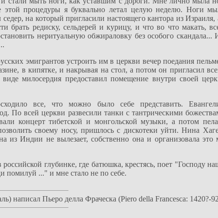
 и стали мыть ноги, как уставшим с дороги. Мне лично мыла н
сле этой процедуры я буквально летал целую неделю. Ноги м
седер, на который пригласили настоящего кантора из Израиля, 
ти брать редиску, сельдерей и курицу, и что во что макать, вс
остановить неритуальную обжираловку без особого скандала... 
..
усских эмигрантов устроить им в церкви вечер поедания пельм
азине, в кипятке, и накрывая на стол, а потом он пригласил вс
в виде милосердия предоставил помещение внутри своей церк
осходило все, что можно было себе представить. Еванге
д. По всей церкви развесили танки с тантрическими божеств
овали концерт тибетской и монгольской музыки, а потом пел
 позволить своему носу, пришлось с дискотеки уйти. Нина Хаг
на из Индии не вылезает, собственно она и организовала это 
в российской глубинке, где батюшка, крестясь, поет "Господу н
помилуй ..." и мне стало не по себе.
) написал Пьеро делла Фраческа (Piero della Francesca: 1420?-92 