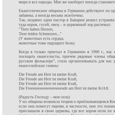
мира и все народы. Мне же наоборот иногда становит
Евангелические общины в Германии действуют по при
забавны, а иногда весьма экзотичны.
Так, недавно один пастор в Баварии решил устраива
туда коров, гусей, овец – и церковный хор распевал:
"Tiere haben Herzen,
Tiere leiden Schmerzen..."
(У животных есть сердца,
животные тоже ощущают боль)
Когда я только приехал в Германию в 1990 г., нас
посещать евангелисты, причем рядовые члены общи
русском фольклоре", стала организовывать для нас 
евангелийские гимны:
Die Freude am Herr ist meine Kraft,
Die Freude am Herr ist meine Kraft,
Die Freude am Herr ist meine Kraft,
Die Freeeeeeeeeeeeeeeeeeude am Herr ist meine KrAft.
(Радость Господу – моя сила)
У их общины возникла теория о приближающемся Конце 
если они помогут евреям, в частности, они это поним
приглашали в свою церковь, где все хором пели их в