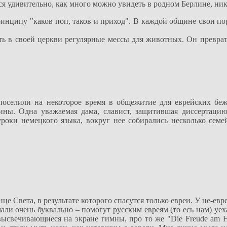
ся удивительно, как много можно увидеть в родном Берлине, ник
нципу "каков поп, таков и приход". В каждой общине свои пор
ть в своей церкви регулярные мессы для животных. Он преврат
 поселили на некоторое время в общежитие для еврейских беж
ны. Одна уважаемая дама, славист, защитившая диссертацию
уроки немецкого языка, вокруг нее собирались несколько семе
Света, в результате которого спасутся только евреи. У не-евре
али очень буквально – помогут русским евреям (то есь нам) уех
ысвечивающиеся на экране гимны, про то же "Die Freude am Her