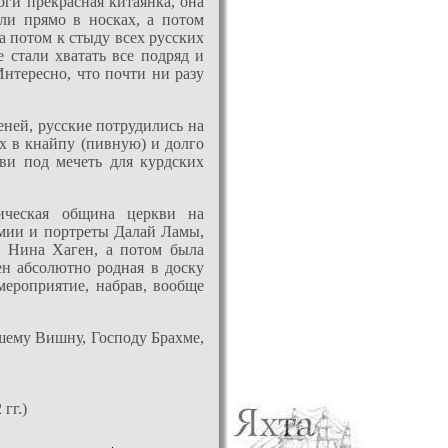
оги прекрасная китаянка, она
ыли прямо в носках, а потом
а потом к стыду всех русских
е стали хватать все подряд и
Интересно, что почти ни разу
еней, русские потрудились на
ех в кнайпу (пивную) и долго
ви под мечеть для курдских
лическая община церкви на
амии и портреты Далай Ламы,
а Нина Хаген, а потом была
ен абсолютно родная в доску
мероприятие, набрав, вообще
ашему Вишну, Господу Брахме,
гг.)