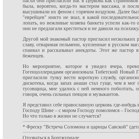
пасхи они пригласили нас в Церковь как странников
была, вероятно, когда-то мастером массажа, и по
высушивали их феном с горячим воздухом. Далее был 
"еврейцев" никто не знал, в какой последовательнос
лопать, но вежливые хозяева банкета успели как-то 
они не предлагали креститься и не давили на психику.
Другой мой знакомый пастор пригласил нескольких р
славу, отваривая пельмени, купленные в русском маг
спаивал и рассказывал анекдоты. Этот же пастор 
беженцев.
Но мероприятие, которое я увидел вчера, прев
Гогенцоллерндамм организовала Тибетский Новый Го
пригласили тулку вести короткую службу, организ
дискотека, когда запах анаши стал гуще, чем я мог
тусовщица, мне удалось с ней немного поболтать, о
говоря, очень сильных певцов и музыкантов.
Я представил себе православную церковь где-нибудь 
Господу Шиве – с миром Господу помолимся – Господи 
Но что только в жизни не случается?
* Фреску "Встреча Соломона и царицы Савской" (деталь
Отозваться в Бортжурнале