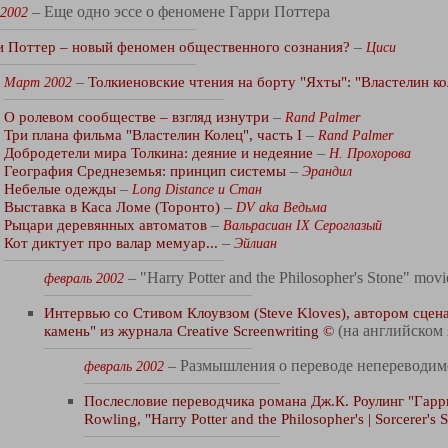
– Еще одно эссе о феномене Гарри Поттера
 2002
и Поттер – новый феномен общественного сознания?
–
Циси
–
Толкиеновские чтения на борту "Яхты": "Властелин ко
Март 2002
О ролевом сообществе – взгляд изнутри
–
Rand Palmer
Три плана фильма "Властелин Колец", часть I
–
Rand Palmer
Добродетели мира Толкина: деяние и недеяние
–
Н. Прохорова
География Среднеземья: принцип системы
–
Эрандил
Небелые одежды
–
Long Distance и Стан
Выставка в Каса Ломе (Торонто)
–
DV
aka Ведьма
Рыцари деревянных автоматов
–
Вальрасиан IX Сероглазый
Кот диктует про валар мемуар...
–
Эйлиан
– "Harry Potter and the Philosopher's Stone" movie
февраль 2002
Интервью со Стивом Клоувзом (Steve Kloves), автором сце
камень" из журнала Creative Screenwriting ©
(на английском 
– Размышления о переводе непереводим
февраль 2002
Послесловие переводчика романа Дж.К. Роулинг "Гарр
Rowling, "Harry Potter and the Philosopher's | Sorcerer's 