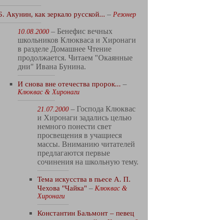
Б. Акунин, как зеркало русской...
–
Резонер
– Бенефис вечных
10.08.2000
школьников Клюкваса и Хиронаги
в разделе Домашнее Чтение
продолжается. Читаем "Окаянные
дни" Ивана Бунина.
И снова вне отечества пророк...
–
Клюквас & Хиронаги
– Господа Клюквас
21.07.2000
и Хиронаги задались целью
немного понести свет
просвещения в учащиеся
массы. Вниманию читателей
предлагаются первые
сочинения на школьную тему.
Тема искусства в пьесе А. П.
Чехова "Чайка"
–
Клюквас &
Хиронаги
Константин Бальмонт – певец