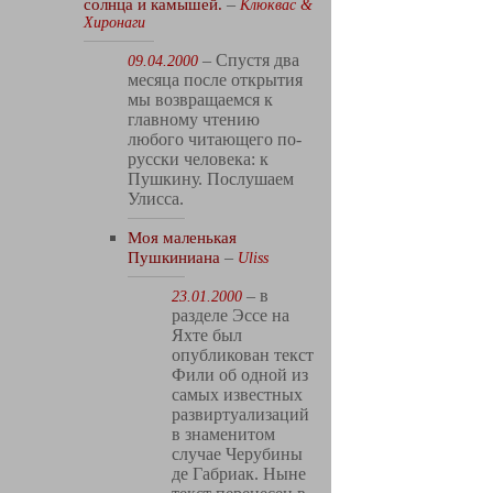
солнца и камышей.
–
Клюквас &
Хиронаги
– Спустя два
09.04.2000
месяца после открытия
мы возвращаемся к
главному чтению
любого читающего по-
русски человека: к
Пушкину. Послушаем
Улисса.
Моя маленькая
Пушкиниана
–
Uliss
– в
23.01.2000
разделе Эссе на
Яхте был
опубликован текст
Фили об одной из
самых известных
развиртуализаций
в знаменитом
случае Черубины
де Габриак. Ныне