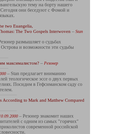
вангельскую тему на борту нашего
 Сегодня они беседуют с Фомой и
языках.
he two Euangelia,
. Thomas: The Two Gospels Interwoven
–
Stan
Резонер размышляет о судьбах
 Острова и возможности эти судьбы
сим максималистом?
–
Резонер
– Stan предлагает вниманию
2000
лей теологическое эссе о двух первых
елиях. Посидим в Гефсиманском саду со
телем.
s According to Mark and Matthew Compared
– Резонер знакомит наших
10.09.2000
читателей с одним из самых "горячих"
приколистов современной российской
словесности.