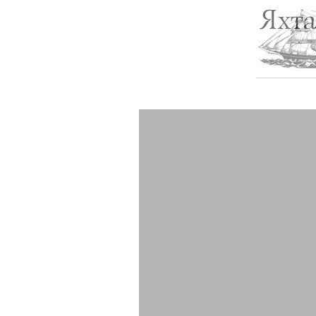
————––––