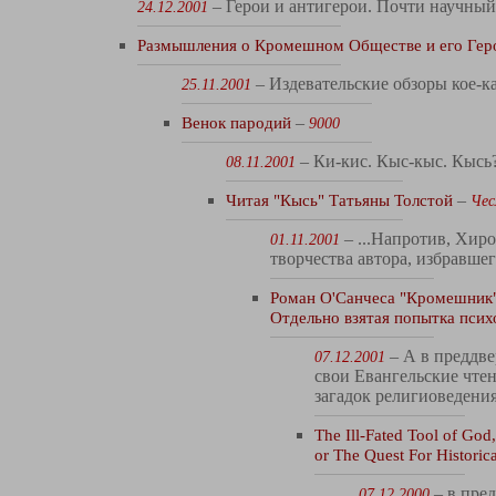
– Герои и антигерои. Почти научный 
24.12.2001
Размышления о Кромешном Обществе и его Гер
– Издевательские обзоры кое-к
25.11.2001
Венок пародий
–
9000
– Ки-кис. Кыс-кыс. Кысь
08.11.2001
Читая "Кысь" Татьяны Толстой
–
Чес
– ...Напротив, Хиро
01.11.2001
творчества автора, избравше
Роман О'Санчеса "Кромешник"
Oтдельно взятая попытка псих
– А в преддве
07.12.2001
свои Евангельские чте
загадок религиоведения
The Ill-Fated Tool of God,
or The Quest For Historic
– в пред
07.12.2000