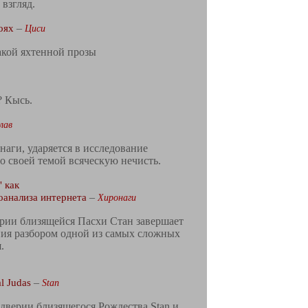
взгляд.
оях
–
Циси
акой яхтенной прозы
? Кысь.
лав
наги, ударяется в исследование
го своей темой всяческую нечисть.
 как
оанализа интернета
–
Хиронаги
рии близящейся Пасхи Стан завершает
ния разбором одной из самых сложных
.
al Judas
–
Stan
дверии близящегося Рождества Stan и