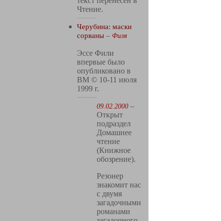
текст перенесен в
Чтение.
Черубина: маски
сорваны
–
Филя
Эссе Фили
впервые было
опубликовано в
ВМ © 10-11 июля
1999 г.
–
09.02.2000
Открыт
подраздел
Домашнее
чтение
(Книжное
обозрение).
Резонер
знакомит нас
с двумя
загадочными
романами
загадочного