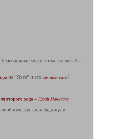
 благородные мужи о том, сделать бы
тора
на "Яхте" и его
личный сайт
!
ля второго рода
–
Юрий Мачкасов
ровой культуры, как Задницу и