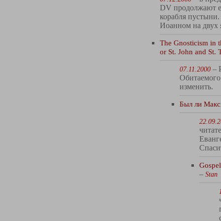
DV продолжают е
корабля пустыни.
Иоанном на двух 
The Gnosticism in t
or St. John and St
– 
07.11.2000
Обитаемого
изменить.
Был ли Мак
22.09.
читате
Еванг
Спаси
Gospel
–
Stan