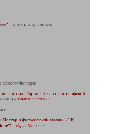
лец"
– книга, мир, фильм.
 screenwriter says:
нария фильма "Гарри Поттер и философский
языке) –
Peter N. Chumo II
ого
и Поттер и философский камень" (J.K.
Stone")
–
Юрий Мачкасов