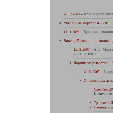
– Крошка-ревьюшк
20.12.2003
Унесенные Вертером
–
DV
– Крошка-ревьюшк
15.11.2003
Виктор Пелевин, пойманный 
– А.С. Марты
13.11 2003
жизнь с кого.
Ларчик открывается
–
– Гарри
10.11 2003
О некоторых аспе
Октябть 20
Кинематог
Трактат о 
Окончатель